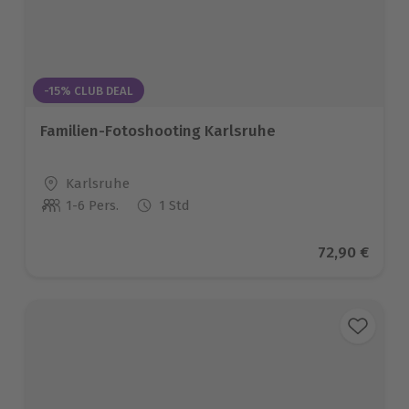
-15% CLUB DEAL
Familien-Fotoshooting Karlsruhe
Standort
Karlsruhe
1-6 Pers.
1 Std
Anzahl der Teilnehmer
Aktueller Pr
72,90 €