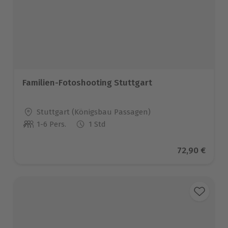
Familien-Fotoshooting Stuttgart
Standort
Stuttgart (Königsbau Passagen)
1-6 Pers.
1 Std
Anzahl der Teilnehmer
Aktueller Pr
72,90 €