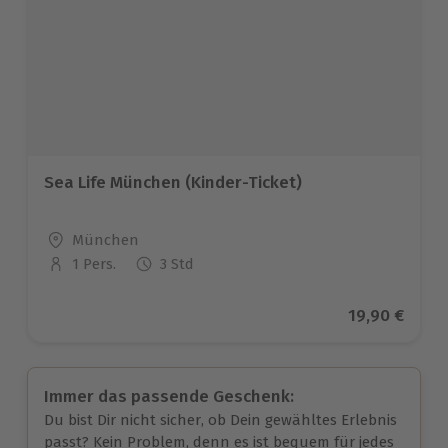
Sea Life München (Kinder-Ticket)
Standort
München
1 Pers.
3 Std
Anzahl der Teilnehmer
Aktueller Pr
19,90 €
Immer das passende Geschenk:
Du bist Dir nicht sicher, ob Dein gewähltes Erlebnis
passt? Kein Problem, denn es ist bequem für jedes