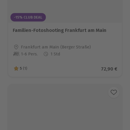
-15% CLUB DEAL
Familien-Fotoshooting Frankfurt am Main
Standort
Frankfurt am Main (Berger Straße)
1-6 Pers.
1 Std
Anzahl der Teilnehmer
Aktueller Pr
72,90 €
5
(1)
5 von 5 Sternen basierend auf 1 Bewertungen