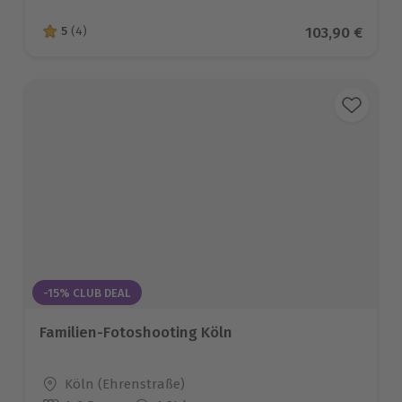
Aktueller Pre
103,90 €
5
(4)
5 von 5 Sternen basierend auf 4 Bewertungen
-15% CLUB DEAL
Familien-Fotoshooting Köln
Standort
Köln (Ehrenstraße)