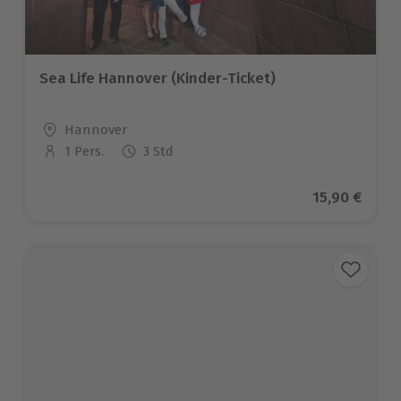
Sea Life Hannover (Kinder-Ticket)
Standort
Hannover
1 Pers.
3 Std
Anzahl der Teilnehmer
Aktueller Pr
15,90 €