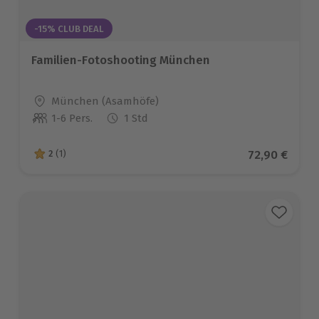
-15% CLUB DEAL
Familien-Fotoshooting München
Standort
München (Asamhöfe)
1-6 Pers.
1 Std
Anzahl der Teilnehmer
Aktueller Pr
72,90 €
2
(1)
2 von 5 Sternen basierend auf 1 Bewertungen