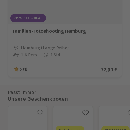
-15% CLUB DEAL
Familien-Fotoshooting Hamburg
Standort
Hamburg (Lange Reihe)
1-6 Pers.
1 Std
Anzahl der Teilnehmer
Aktueller Pr
72,90 €
5
(1)
5 von 5 Sternen basierend auf 1 Bewertungen
Passt immer:
Unsere Geschenkboxen
BESTSELLER
BESTSELLER