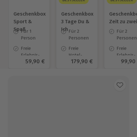
Geschenkbox
Geschenkbox
Geschenkb
Sport &
3 Tage Du &
Zeit zu zwe
Spaß
Ich
Für 1
Für 2
Für 2
Person
Personen
Personen
Freie
Freie
Freie
Erlebnis-
Hotel-
Erlebnis-
Aktueller Preis
59,90 €
Aktueller Preis
179,90 €
Aktuel
99,90
Auswahl
Auswahl
Auswahl
an ca.
an ca.
an ca. 45
974 Orten
130 Orten
Orten