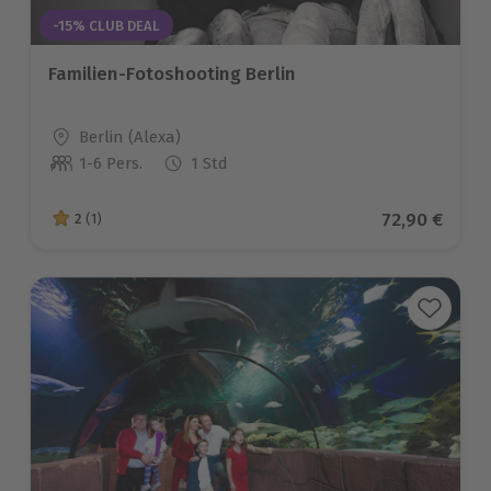
-15% CLUB DEAL
Familien-Fotoshooting Berlin
Standort
Berlin (Alexa)
1-6 Pers.
1 Std
Anzahl der Teilnehmer
Aktueller Pr
72,90 €
2
(1)
2 von 5 Sternen basierend auf 1 Bewertungen