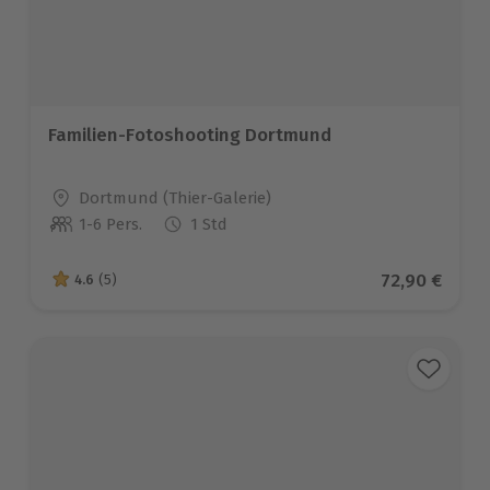
Familien-Fotoshooting Dortmund
Standort
Dortmund (Thier-Galerie)
1-6 Pers.
1 Std
Anzahl der Teilnehmer
Aktueller Pr
72,90 €
4.6
(5)
4.6 von 5 Sternen basierend auf 5 Bewertungen