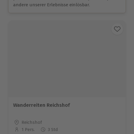
andere unserer Erlebnisse einlösbar.
Wanderreiten Reichshof
Standort
Reichshof
1 Pers.
3 Std
Anzahl der Teilnehmer