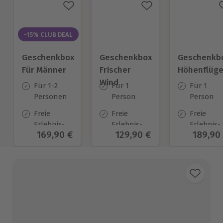
-15% CLUB DEAL
Geschenkbox
Geschenkbox
Geschenkb
Für Männer
Frischer
Höhenflüg
Wind
Für 1-2
Für 1
Für 1
Personen
Person
Person
Freie
Freie
Freie
Erlebnis-
Erlebnis-
Erlebnis-
Aktueller Preis
169,90 €
Aktueller Preis
129,90 €
Aktuell
189,90
Auswahl
Auswahl
Auswahl
an ca. 850
an ca.
an ca.
Orten
100 Orten
195 Orten