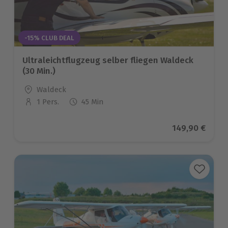
-15% CLUB DEAL
Ultraleichtflugzeug selber fliegen Waldeck
(30 Min.)
Standort
Waldeck
1 Pers.
45 Min
Anzahl der Teilnehmer
Aktueller Prei
149,90 €