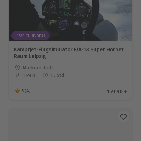
-15% CLUB DEAL
Kampfjet-Flugsimulator F/A-18 Super Hornet
Raum Leipzig
Standort
Markranstädt
1 Pers.
1,5 Std
Anzahl der Teilnehmer
Aktueller Pre
159,90 €
5
(4)
5 von 5 Sternen basierend auf 4 Bewertungen