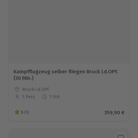
Kampfflugzeug selber fliegen Bruck i.d.OPf.
(30 Min.)
Standort
Bruck i.d.OPf.
1 Pers.
1 Std
Anzahl der Teilnehmer
Aktueller Pre
359,90 €
5
(1)
5 von 5 Sternen basierend auf 1 Bewertungen