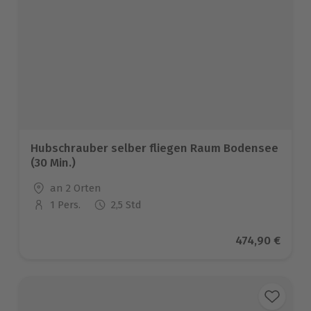
Hubschrauber selber fliegen Raum Bodensee
(30 Min.)
Standort
an 2 Orten
1 Pers.
2,5 Std
Anzahl der Teilnehmer
Aktueller Pre
474,90 €