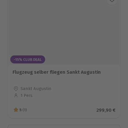
-15% CLUB DEAL
Flugzeug selber fliegen Sankt Augustin
Standort
Sankt Augustin
1 Pers.
Anzahl der Teilnehmer
Aktueller Prei
299,90 €
5
(1)
5 von 5 Sternen basierend auf 1 Bewertungen