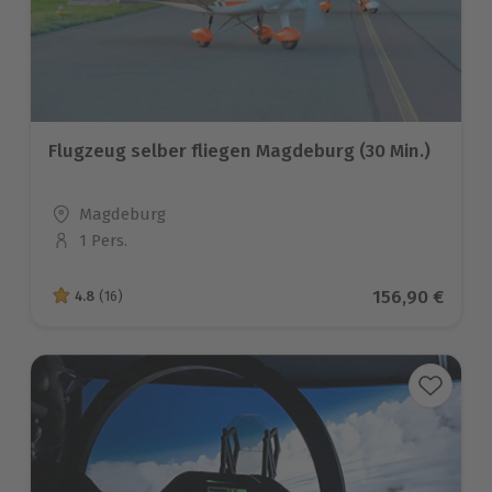
Flugzeug selber fliegen Magdeburg (30 Min.)
Standort
Magdeburg
1 Pers.
Anzahl der Teilnehmer
Aktueller Pre
156,90 €
4.8
(16)
4.8 von 5 Sternen basierend auf 16 Bewertungen