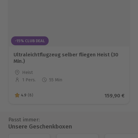
-15% CLUB DEAL
Ultraleichtflugzeug selber fliegen Heist (30
Min.)
Standort
Heist
1 Pers.
55 Min
Anzahl der Teilnehmer
Aktueller Pre
159,90 €
4.9
(8)
4.9 von 5 Sternen basierend auf 8 Bewertungen
Passt immer:
Unsere Geschenkboxen