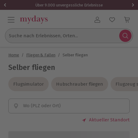
Über 9.000 unvergessliche Erlebnisse
Benutzerkonto
Suche nach Erlebnissen, Orten...
Home
/
Fliegen & Fallen
/
Selber fliegen
Selber fliegen
Flugsimulator
Flugsimulator
Hubschrauber fliegen
Hubschrauber fliegen
Flugzeug s
Flugzeug s
Wo (PLZ oder Ort)
Aktueller Standort