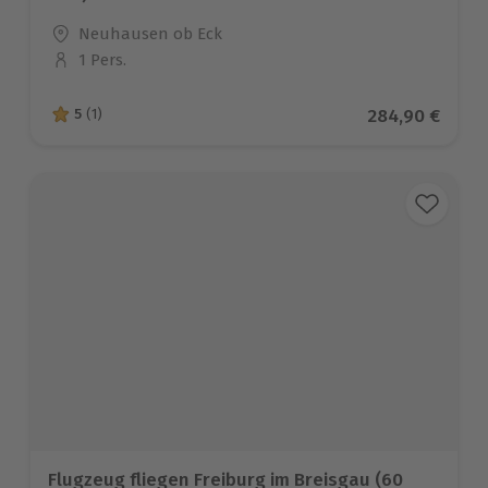
Standort
Neuhausen ob Eck
1 Pers.
Anzahl der Teilnehmer
Aktueller Prei
284,90 €
5
(1)
5 von 5 Sternen basierend auf 1 Bewertungen
Flugzeug fliegen Freiburg im Breisgau (60