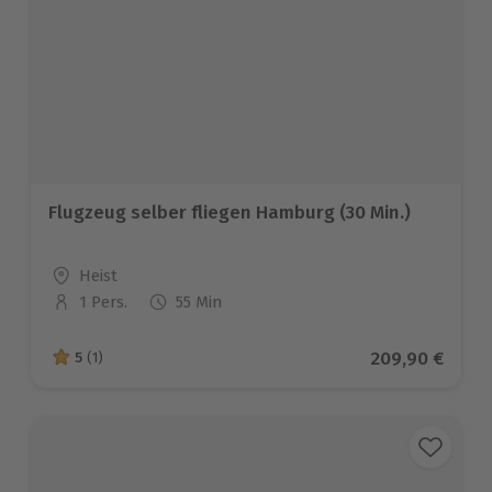
Flugzeug selber fliegen Hamburg (30 Min.)
Standort
Heist
1 Pers.
55 Min
Anzahl der Teilnehmer
Aktueller Prei
209,90 €
5
(1)
5 von 5 Sternen basierend auf 1 Bewertungen