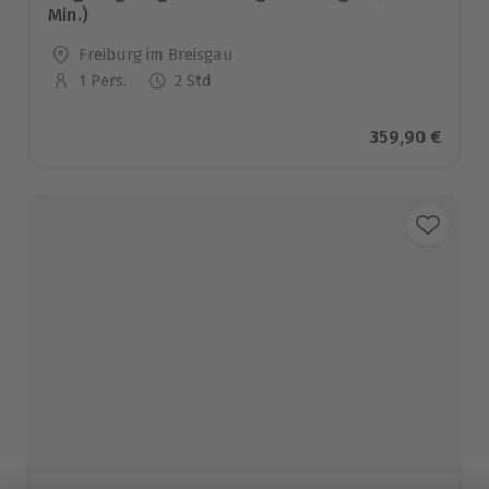
Min.)
Standort
Freiburg im Breisgau
1 Pers.
2 Std
Anzahl der Teilnehmer
Aktueller Pre
359,90 €