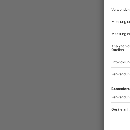
Pass
-15