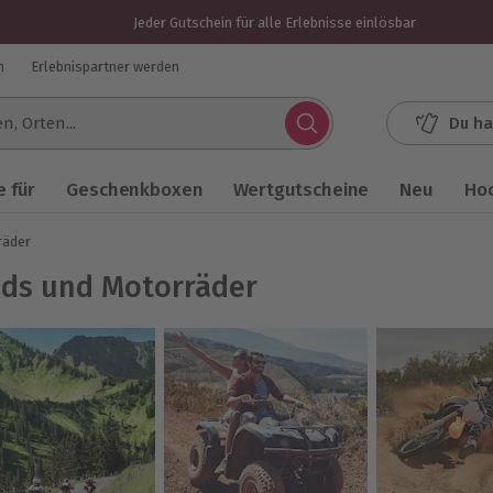
Jeder Gutschein für alle Erlebnisse einlösbar
n
Erlebnispartner werden
Du ha
.
 für
Geschenkboxen
Wertgutscheine
Neu
Ho
räder
ds und Motorräder