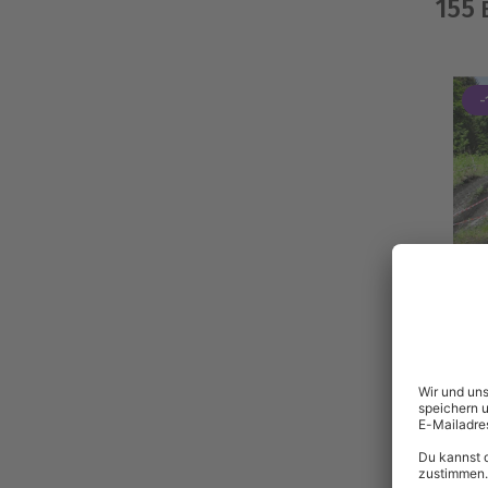
155
E
-
B