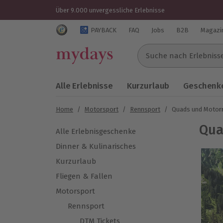
Über 9.000 unvergessliche Erlebnisse
Trustedshops Bewertungen für mydays.de
PAYBACK
FAQ
Jobs
B2B
Magazi
Suche nach Erlebnissen..
Alle Erlebnisse
Kurzurlaub
Geschenke
Home
/
Motorsport
/
Rennsport
/
Quads und Motor
Qua
Alle Erlebnisgeschenke
Dinner & Kulinarisches
Kurzurlaub
Fliegen & Fallen
Motorsport
Rennsport
DTM Tickets