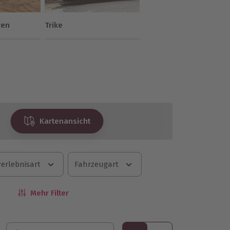
ren
Trike
Kartenansicht
erlebnisart
Fahrzeugart
Mehr Filter
Sortieren nach