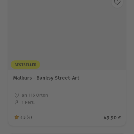
BESTSELLER
Malkurs - Banksy Street-Art
Standort
an 116 Orten
1 Pers.
Anzahl der Teilnehmer
Aktueller Pre
49,90 €
4.5
(4)
4.5 von 5 Sternen basierend auf 4 Bewertungen