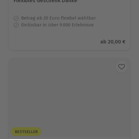
Flexibles Geschenk Danke
Betrag ab 20 Euro flexibel wählbar
Einlösbar in über 9.000 Erlebnisse
Aktueller Preis
ab
20,00 €
BESTSELLER