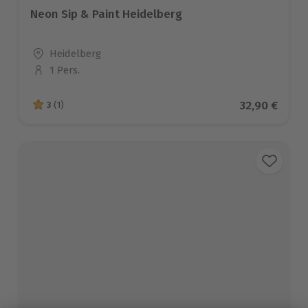
Neon Sip & Paint Heidelberg
Standort
Heidelberg
1 Pers.
Anzahl der Teilnehmer
Aktueller Pr
32,90 €
3
(1)
3 von 5 Sternen basierend auf 1 Bewertungen