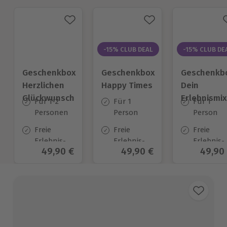
-15% CLUB DEAL
-15% CLUB DE
Geschenkbox
Geschenkbox
Geschenkb
Herzlichen
Happy Times
Dein
Glückwunsch
Erlebnismix
Für 1-2
Für 1
Für 1
Personen
Person
Person
Freie
Freie
Freie
Erlebnis-
Erlebnis-
Erlebnis-
Aktueller Preis
49,90 €
Aktueller Preis
49,90 €
Aktuel
49,90
Auswahl
Auswahl
Auswahl
an ca.1.638
an ca.
an ca. 12
Orten
1.651 Orten
Orten