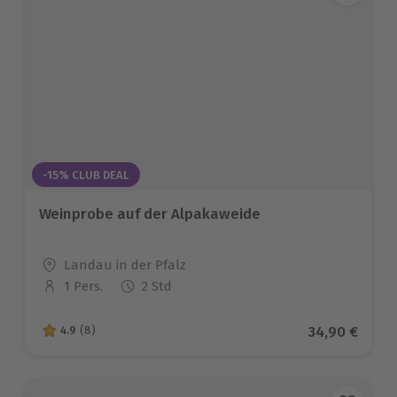
-15% CLUB DEAL
Weinprobe auf der Alpakaweide
Standort
Landau in der Pfalz
1 Pers.
2 Std
Anzahl der Teilnehmer
Aktueller Pr
34,90 €
4.9
(8)
4.9 von 5 Sternen basierend auf 8 Bewertungen