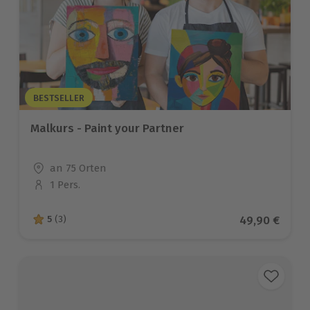
BESTSELLER
Malkurs - Paint your Partner
Standort
an 75 Orten
1 Pers.
Anzahl der Teilnehmer
Aktueller Pre
49,90 €
5
(3)
5 von 5 Sternen basierend auf 3 Bewertungen