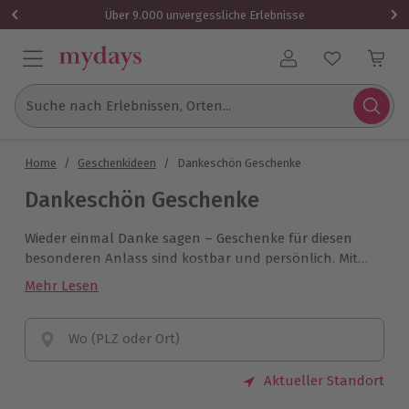
Über 9.000 unvergessliche Erlebnisse
Benutzerkonto
Suche nach Erlebnissen, Orten...
Home
/
Geschenkideen
/
Dankeschön Geschenke
Dankeschön Geschenke
Wieder einmal Danke sagen – Geschenke für diesen
besonderen Anlass sind kostbar und persönlich. Mit
einem
Dankeschön Geschenk
von mydays schenkst
Mehr Lesen
und bedankst Du dich gleichzeitig unvergesslich.
Wo (PLZ oder Ort)
Aktueller Standort