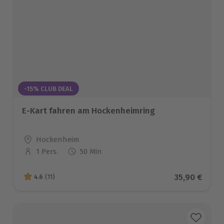
-15% CLUB DEAL
E-Kart fahren am Hockenheimring
Standort
Hockenheim
1 Pers.
50 Min
Anzahl der Teilnehmer
Aktueller Pr
35,90 €
4.6
(11)
4.6 von 5 Sternen basierend auf 11 Bewertungen