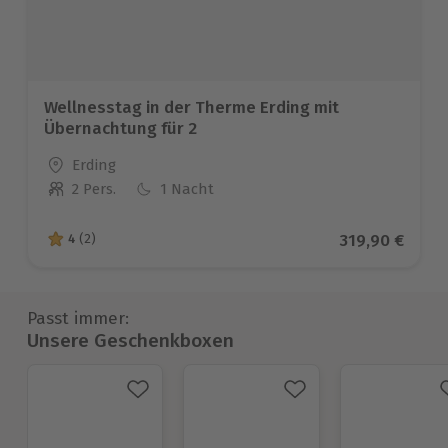
Wellnesstag in der Therme Erding mit
Übernachtung für 2
Standort
Erding
2 Pers.
1 Nacht
Anzahl der Teilnehmer
Aktueller Pre
319,90 €
4
(2)
4 von 5 Sternen basierend auf 2 Bewertungen
Passt immer:
Unsere Geschenkboxen