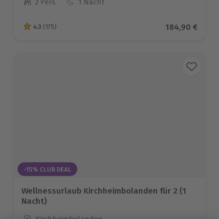
2 Pers.
1 Nacht
Anzahl der Teilnehmer
Aktueller Prei
184,90 €
4.3
(175)
4.3 von 5 Sternen basierend auf 175 Bewertungen
-15% CLUB DEAL
Wellnessurlaub Kirchheimbolanden für 2 (1
Nacht)
Standort
Kirchheimbolanden