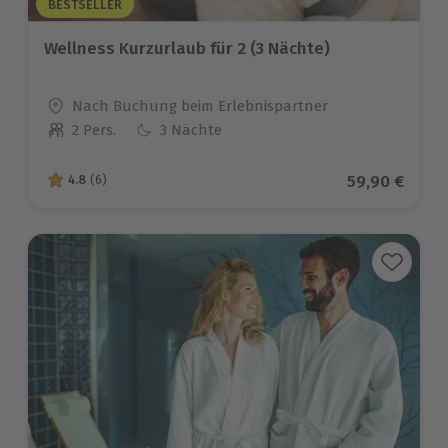
BESTSELLER
Wellness Kurzurlaub für 2 (3 Nächte)
Standort
Nach Buchung beim Erlebnispartner
2 Pers.
3 Nächte
Anzahl der Teilnehmer
Aktueller Pr
59,90 €
4.8
(6)
4.8 von 5 Sternen basierend auf 6 Bewertungen