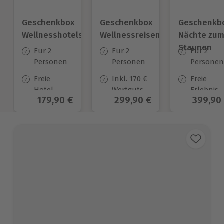
Geschenkbox
Geschenkbox
Geschenkb
Wellnesshotels
Wellnessreisen
Nächte zu
Staunen
Für 2
Für 2
Für 2
Personen
Personen
Personen
Freie
Inkl. 170 €
Freie
Hotel-
Wertgutschein
Erlebnis-
Aktueller Preis
179,90 €
Aktueller Preis
299,90 €
Aktuell
399,90
Auswahl
zur
Auswahl
an ca.
Anrechnung
an ca. 322
57 Orten
auf
Unterkün
verpflichtend
zuzubuchendes
Frühstück
und
Abendessen*