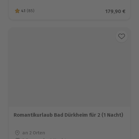
Aktueller Pre
179,90 €
4.1
(85)
4.1 von 5 Sternen basierend auf 85 Bewertungen
Romantikurlaub Bad Dürkheim für 2 (1 Nacht)
Standort
an 2 Orten