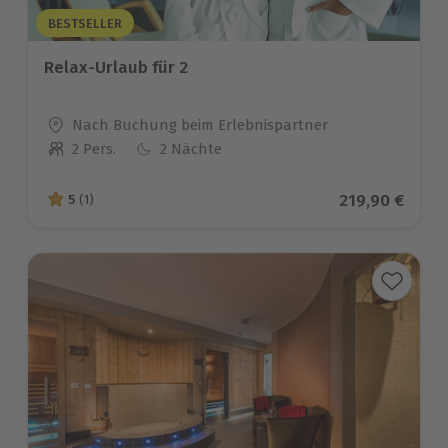
BESTSELLER
Relax-Urlaub für 2
Standort
Nach Buchung beim Erlebnispartner
2 Pers.
2 Nächte
Anzahl der Teilnehmer
Aktueller Pre
219,90 €
5
(1)
5 von 5 Sternen basierend auf 1 Bewertungen