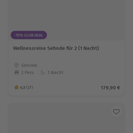
-15% CLUB DEAL
Wellnessreise Sehnde für 2 (1 Nacht)
Standort
Sehnde
2 Pers.
1 Nacht
Anzahl der Teilnehmer
Aktueller Pre
179,90 €
4.3
(27)
4.3 von 5 Sternen basierend auf 27 Bewertungen