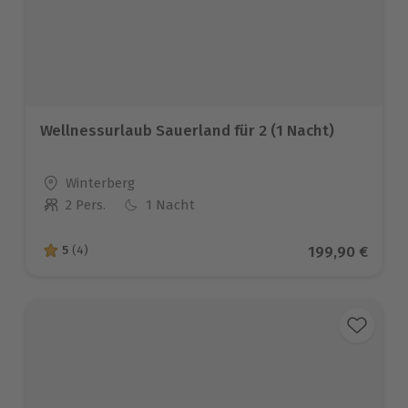
Wellnessurlaub Sauerland für 2 (1 Nacht)
Standort
Winterberg
2 Pers.
1 Nacht
Anzahl der Teilnehmer
Aktueller Prei
199,90 €
5
(4)
5 von 5 Sternen basierend auf 4 Bewertungen