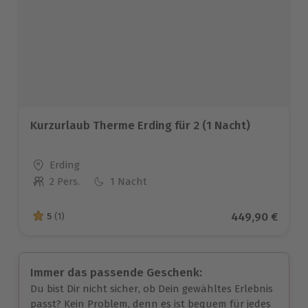
Kurzurlaub Therme Erding für 2 (1 Nacht)
Standort
Erding
2 Pers.
1 Nacht
Anzahl der Teilnehmer
Aktueller Prei
449,90 €
5
(1)
5 von 5 Sternen basierend auf 1 Bewertungen
Immer das passende Geschenk:
Du bist Dir nicht sicher, ob Dein gewähltes Erlebnis
passt? Kein Problem, denn es ist bequem für jedes