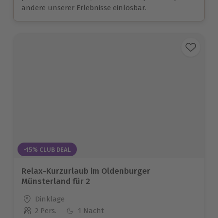
andere unserer Erlebnisse einlösbar.
-15% CLUB DEAL
Relax-Kurzurlaub im Oldenburger
Münsterland für 2
Standort
Dinklage
2 Pers.
1 Nacht
Anzahl der Teilnehmer