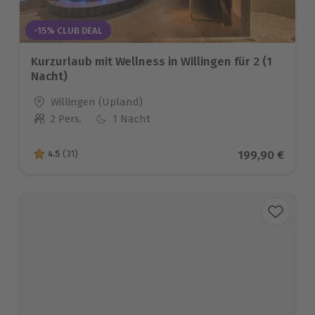
-15% CLUB DEAL
Kurzurlaub mit Wellness in Willingen für 2 (1
Nacht)
Standort
Willingen (Upland)
2 Pers.
1 Nacht
Anzahl der Teilnehmer
Aktueller Prei
199,90 €
4.5
(31)
4.5 von 5 Sternen basierend auf 31 Bewertungen