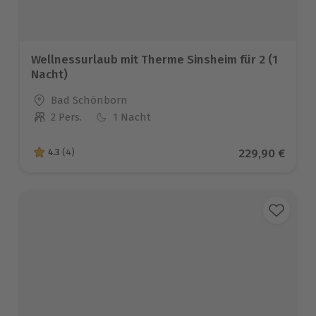
Wellnessurlaub mit Therme Sinsheim für 2 (1
Nacht)
Standort
Bad Schönborn
2 Pers.
1 Nacht
Anzahl der Teilnehmer
Aktueller Prei
229,90 €
4.3
(4)
4.3 von 5 Sternen basierend auf 4 Bewertungen