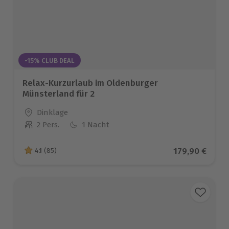
-15% CLUB DEAL
Relax-Kurzurlaub im Oldenburger
Münsterland für 2
Standort
Dinklage
2 Pers.
1 Nacht
Anzahl der Teilnehmer
Aktueller Pre
179,90 €
4.1
(85)
4.1 von 5 Sternen basierend auf 85 Bewertungen