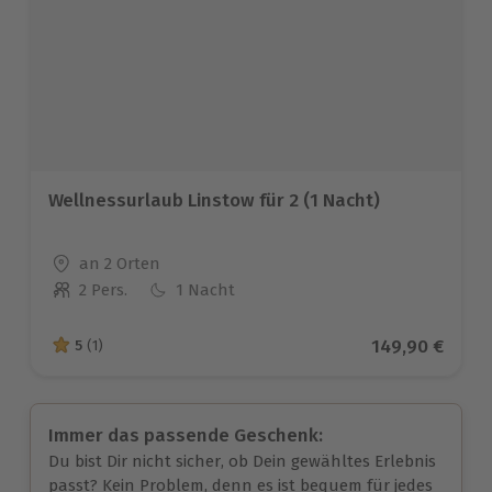
Wellnessurlaub Linstow für 2 (1 Nacht)
Standort
an 2 Orten
2 Pers.
1 Nacht
Anzahl der Teilnehmer
Aktueller Prei
149,90 €
5
(1)
5 von 5 Sternen basierend auf 1 Bewertungen
Immer das passende Geschenk:
Du bist Dir nicht sicher, ob Dein gewähltes Erlebnis
passt? Kein Problem, denn es ist bequem für jedes