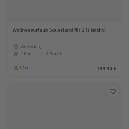
Wellnessurlaub Sauerland für 2 (1 Nacht)
Standort
Winterberg
2 Pers.
1 Nacht
Anzahl der Teilnehmer
Aktueller Prei
199,90 €
5
(4)
5 von 5 Sternen basierend auf 4 Bewertungen