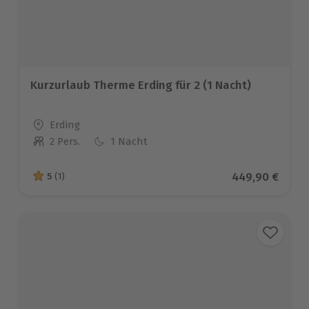
Kurzurlaub Therme Erding für 2 (1 Nacht)
Standort
Erding
2 Pers.
1 Nacht
Anzahl der Teilnehmer
Aktueller Prei
449,90 €
5
(1)
5 von 5 Sternen basierend auf 1 Bewertungen