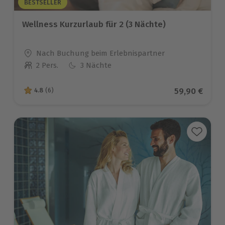
BESTSELLER
Wellness Kurzurlaub für 2 (3 Nächte)
Standort
Nach Buchung beim Erlebnispartner
2 Pers.
3 Nächte
Anzahl der Teilnehmer
Aktueller Pr
59,90 €
4.8
(6)
4.8 von 5 Sternen basierend auf 6 Bewertungen