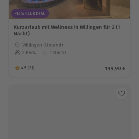
-15% CLUB DEAL
Kurzurlaub mit Wellness in Willingen für 2 (1
Nacht)
Standort
Willingen (Upland)
2 Pers.
1 Nacht
Anzahl der Teilnehmer
Aktueller Prei
199,90 €
4.5
(31)
4.5 von 5 Sternen basierend auf 31 Bewertungen