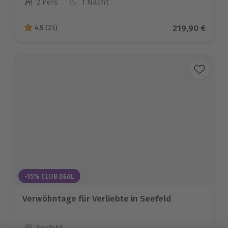
2 Pers.
1 Nacht
Anzahl der Teilnehmer
Aktueller Pre
219,90 €
4.5
(23)
4.5 von 5 Sternen basierend auf 23 Bewertungen
-15% CLUB DEAL
Verwöhntage für Verliebte in Seefeld
Standort
Seefeld