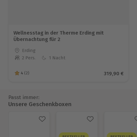
Wellnesstag in der Therme Erding mit
Übernachtung für 2
Standort
Erding
2 Pers.
1 Nacht
Anzahl der Teilnehmer
Aktueller Pre
319,90 €
4
(2)
4 von 5 Sternen basierend auf 2 Bewertungen
Passt immer:
Unsere Geschenkboxen
BESTSELLER
BESTSELLER