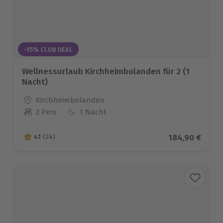
-15% CLUB DEAL
Wellnessurlaub Kirchheimbolanden für 2 (1
Nacht)
Standort
Kirchheimbolanden
2 Pers.
1 Nacht
Anzahl der Teilnehmer
Aktueller Prei
184,90 €
4.1
(24)
4.1 von 5 Sternen basierend auf 24 Bewertungen