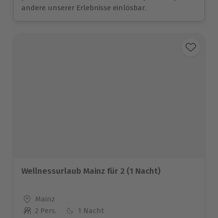
andere unserer Erlebnisse einlösbar.
Wellnessurlaub Mainz für 2 (1 Nacht)
Standort
Mainz
2 Pers.
1 Nacht
Anzahl der Teilnehmer