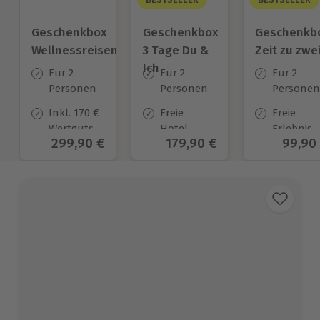
Geschenkbox
Geschenkbox
Geschenkb
Wellnessreisen
3 Tage Du &
Zeit zu zwe
Ich
Für 2
Für 2
Für 2
Personen
Personen
Personen
Inkl. 170 €
Freie
Freie
Wertgutschein
Hotel-
Erlebnis-
Aktueller Preis
299,90 €
Aktueller Preis
179,90 €
Aktuel
99,90
zur
Auswahl
Auswahl
Anrechnung
an ca.
an ca. 45
auf
130 Orten
Orten
verpflichtend
zuzubuchendes
Frühstück
und
Abendessen*