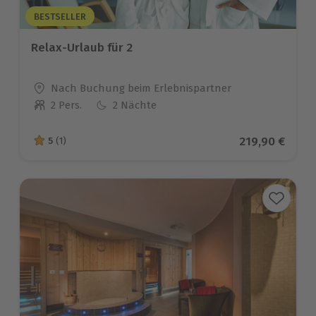
BESTSELLER
Relax-Urlaub für 2
Standort
Nach Buchung beim Erlebnispartner
2 Pers.
2 Nächte
Anzahl der Teilnehmer
Aktueller Pre
219,90 €
5
(1)
5 von 5 Sternen basierend auf 1 Bewertungen