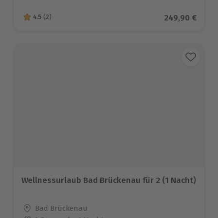
Aktueller Prei
249,90 €
4.5
(2)
4.5 von 5 Sternen basierend auf 2 Bewertungen
Wellnessurlaub Bad Brückenau für 2 (1 Nacht)
Standort
Bad Brückenau