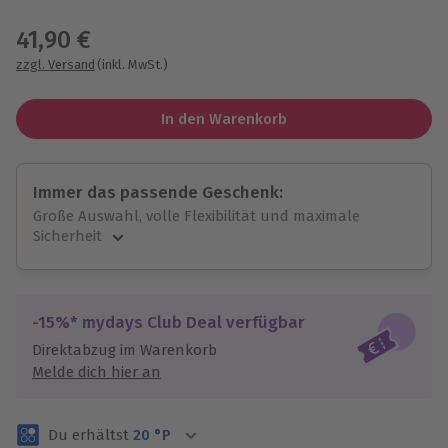
Wähle im nächsten Schritt einen Termin aus
41,90 €
zzgl. Versand
(inkl. MwSt.)
In den Warenkorb
Immer das passende Geschenk:
Große Auswahl, volle Flexibilität und maximale
Sicherheit
Große Auswahl
Über 9.000 unvergessliche Erlebnisse.
Volle Flexibilität
-15%* mydays Club Deal verfügbar
Jeder Gutschein für alle Erlebnisse einlösbar.
Direktabzug im Warenkorb
Maximale Sicherheit
Melde dich hier an
3 Jahre gültig & verlängerbar.
Du erhältst
20
°P