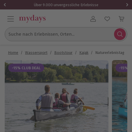
Über 9.000 unvergessliche Erlebnisse
Benutzerkonto
Suche nach Erlebnissen, Orten...
Home
/
Wassersport
/
Bootstour
/
Kajak
/
Naturerlebnistag Stut
-15% CLUB DEAL
-15% C