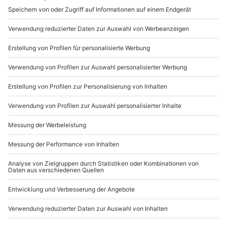
Du erreichst uns telefonisch zu folgenden Zeiten,
außer an bundesweiten Feiertagen:
Mo-Fr: 8-20 Uhr | Sa: 10-16 Uhr
Du möchtest als Firma bestellen?
Sichere Dir attraktive Firmenkunden Vorteile.
089 / 21 12 90 20
Mo-Fr: 9-17 Uhr
b2b@mydays.de
www.b2b.mydays.de/
Artikelnummer
:
43164