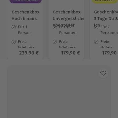
Geschenkbox
Geschenkbox
Geschenkb
Hoch hinaus
Unvergessliche
3 Tage Du 
Abenteuer
Ich
Für 1
Für 1-2
Für 2
Person
Personen
Personen
Freie
Freie
Freie
Erlebnis-
Erlebnis-
Hotel-
Aktueller Preis
239,90 €
Aktueller Preis
179,90 €
Aktuell
179,90
Auswahl
Auswahl
Auswahl
an ca.
an ca. 704
an ca.
415 Orten
Orten
130 Orten