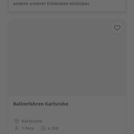
andere unserer Erlebnisse einlösbar.
Ballonfahren Karlsruhe
Standort
Karlsruhe
1 Pers.
4 Std
Anzahl der Teilnehmer