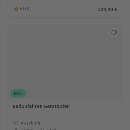
Aktueller Prei
229,90 €
5
(13)
5 von 5 Sternen basierend auf 13 Bewertungen
DEAL
Ballonfahren Gersthofen
Standort
Augsburg