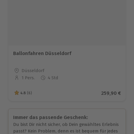
Ballonfahren Düsseldorf
Standort
Düsseldorf
1 Pers.
4 Std
Anzahl der Teilnehmer
Aktueller Prei
259,90 €
4.8
(6)
4.8 von 5 Sternen basierend auf 6 Bewertungen
Immer das passende Geschenk:
Du bist Dir nicht sicher, ob Dein gewähltes Erlebnis
passt? Kein Problem, denn es ist bequem für jedes