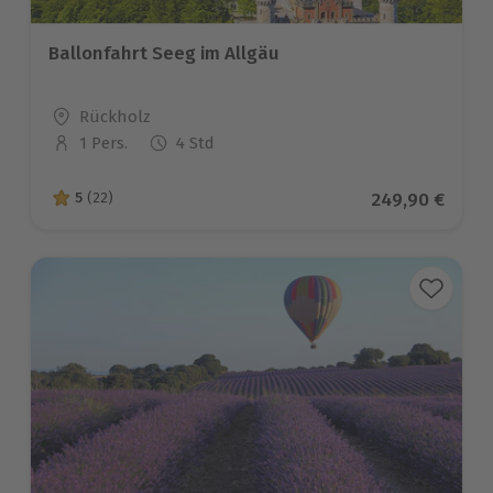
Ballonfahrt Seeg im Allgäu
Standort
Rückholz
1 Pers.
4 Std
Anzahl der Teilnehmer
Aktueller Prei
249,90 €
5
(22)
5 von 5 Sternen basierend auf 22 Bewertungen