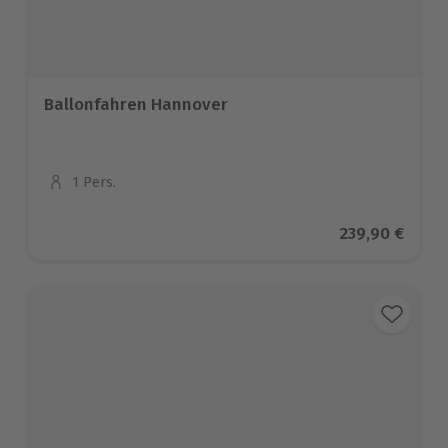
Ballonfahren Hannover
1 Pers.
Anzahl der Teilnehmer
Aktueller Pre
239,90 €