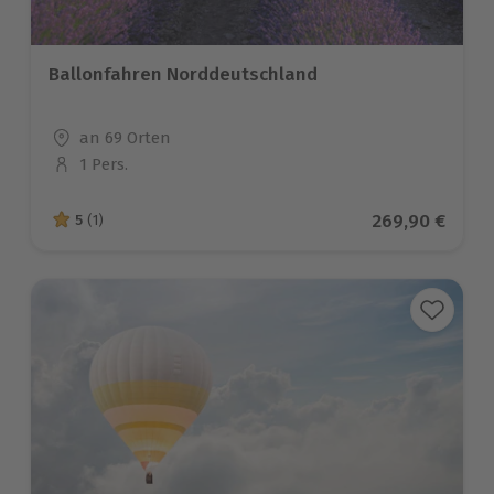
Ballonfahren Norddeutschland
Standort
an 69 Orten
1 Pers.
Anzahl der Teilnehmer
Aktueller Prei
269,90 €
5
(1)
5 von 5 Sternen basierend auf 1 Bewertungen