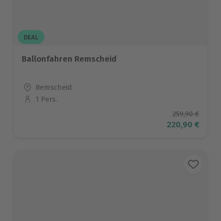
DEAL
Ballonfahren Remscheid
Standort
Remscheid
1 Pers.
Anzahl der Teilnehmer
Ursprüngliche
259,90 €
Aktueller Prei
220,90 €