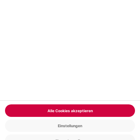
Vertrag widerrufen
FAQs
Kontakt
Zahlungsarten
Über uns
Magazin
Jobs & Karriere
Partnerprogramm
Trusted Shops
PAYBACK
Versand und Lieferung
Presse
AGB
Cookie Einstellungen
Datenschutz
Nutzungsbedingungen
Online-Marktplatz
Barrierefreiheit
Grounding Page
Compliance
Impressum
RECHNUNG