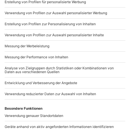
Sichere Dir attraktive Firmenkunden Vorteile.
089 / 21 12 90 20
Mo-Fr: 9-17 Uhr
b2b@mydays.de
www.b2b.mydays.de/
Artikelnummer
:
59016
Andere Produkte entdecken