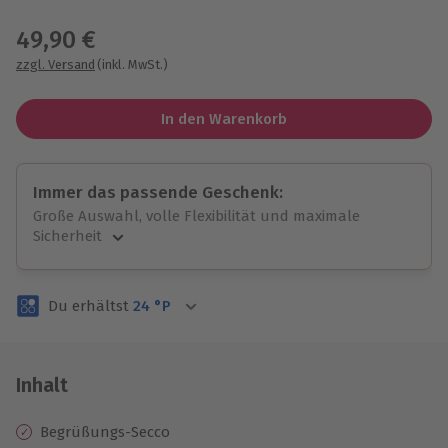
Wähle im nächsten Schritt einen Termin aus
49,90 €
zzgl. Versand
(inkl. MwSt.)
In den Warenkorb
Immer das passende Geschenk:
Große Auswahl, volle Flexibilität und maximale
Sicherheit
Große Auswahl
Über 9.000 unvergessliche Erlebnisse.
Du erhältst
24
°P
Volle Flexibilität
Jeder Gutschein für alle Erlebnisse einlösbar.
Maximale Sicherheit
3 Jahre gültig & verlängerbar.
Inhalt
Begrüßungs-Secco