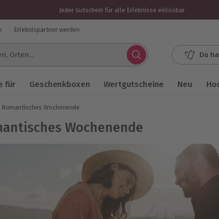
Jeder Gutschein für alle Erlebnisse einlösbar
n
Erlebnispartner werden
Du ha
.
 für
Geschenkboxen
Wertgutscheine
Neu
Ho
Romantisches Wochenende
antisches Wochenende