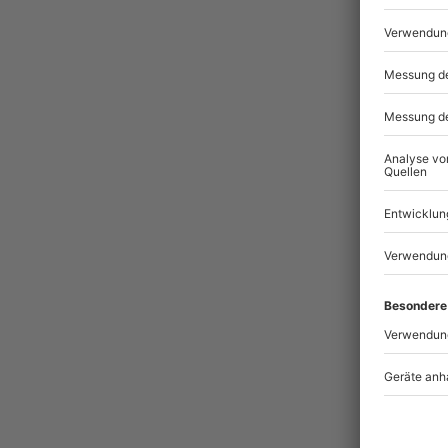
Pass
-15