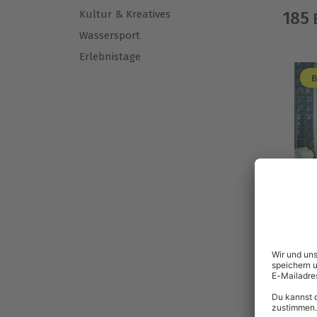
Kultur & Kreatives
185
E
Wassersport
Erlebnistage
B