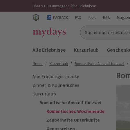
Über 9.000 unvergessliche Erlebnisse
Trustedshops Bewertungen für mydays.de
PAYBACK
FAQ
Jobs
B2B
Magazi
Suche nach Erlebnissen..
Alle Erlebnisse
Kurzurlaub
Geschenke
Home
/
Kurzurlaub
/
Romantische Auszeit für zwei
/
Rom
Alle Erlebnisgeschenke
Dinner & Kulinarisches
Kurzurlaub
Romantische Auszeit für zwei
Romantisches Wochenende
Zauberhafte Unterkünfte
Genussreisen