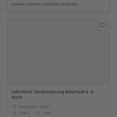
andere unserer Erlebnisse einlösbar.
Fallschirm Tandemsprung Neustadt a. d.
Aisch
Standort
Neustadt / Aisch
1 Pers.
3 Std
Anzahl der Teilnehmer