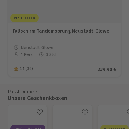
BESTSELLER
Fallschirm Tandemsprung Neustadt-Glewe
Standort
Neustadt-Glewe
1 Pers.
3 Std
Anzahl der Teilnehmer
Aktueller Pre
239,90 €
4.7
(34)
4.7 von 5 Sternen basierend auf 34 Bewertungen
Passt immer:
Unsere Geschenkboxen
-15% CLUB DEAL
BESTSELLER