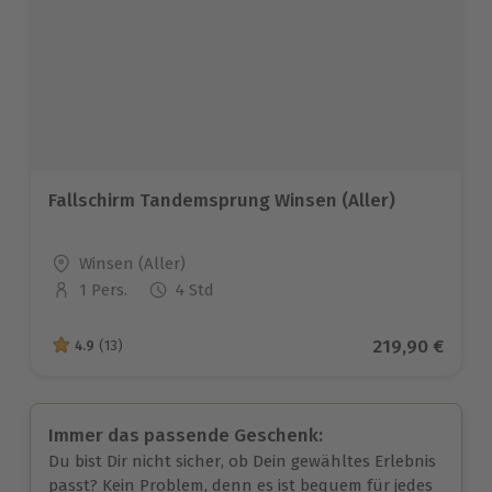
Fallschirm Tandemsprung Winsen (Aller)
Standort
Winsen (Aller)
1 Pers.
4 Std
Anzahl der Teilnehmer
Aktueller Pre
219,90 €
4.9
(13)
4.9 von 5 Sternen basierend auf 13 Bewertungen
Immer das passende Geschenk:
Du bist Dir nicht sicher, ob Dein gewähltes Erlebnis
passt? Kein Problem, denn es ist bequem für jedes