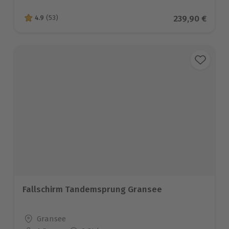
Aktueller Pre
239,90 €
4.9
(53)
4.9 von 5 Sternen basierend auf 53 Bewertungen
Fallschirm Tandemsprung Gransee
Standort
Gransee