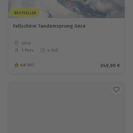
BESTSELLER
Fallschirm Tandemsprung Gera
Standort
Gera
1 Pers.
4 Std
Anzahl der Teilnehmer
Aktueller Prei
249,90 €
4.8
(65)
4.8 von 5 Sternen basierend auf 65 Bewertungen