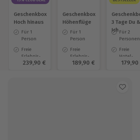
Geschenkbox
Geschenkbox
Geschenkb
Hoch hinaus
Höhenflüge
3 Tage Du 
Ich
Für 1
Für 1
Für 2
Person
Person
Personen
Freie
Freie
Freie
Erlebnis-
Erlebnis-
Hotel-
Aktueller Preis
239,90 €
Aktueller Preis
189,90 €
Aktuell
179,90
Auswahl
Auswahl
Auswahl
an ca.
an ca.
an ca.
415 Orten
195 Orten
130 Orten