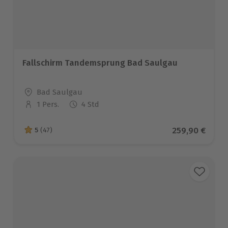
Fallschirm Tandemsprung Bad Saulgau
Standort
Bad Saulgau
1 Pers.
4 Std
Anzahl der Teilnehmer
Aktueller Prei
259,90 €
5
(47)
5 von 5 Sternen basierend auf 47 Bewertungen