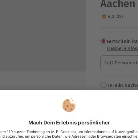
Aachen
4.2
(25)
4.2 Sterne von 5
Gutschein k
Flexibel einlö
1x (2 Personen)
1x (2 Personen)
1x (2 Personen)
Termin buch
Aktuell an 1 O
Wähle im nächs
t im INNSiDE Aachen
46,90 €
zzgl. Versand
(inkl. 