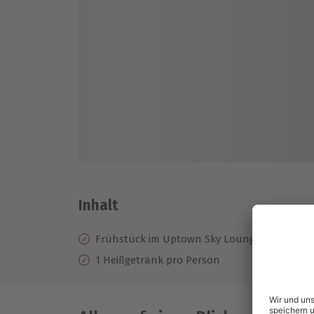
Inhalt
Frühstück im Uptown Sky Lounge Restauran
1 Heißgetränk pro Person