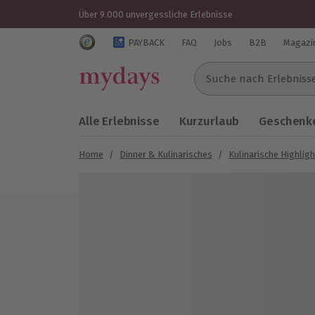
Über 9.000 unvergessliche Erlebnisse
Trustedshops Bewertungen für mydays.de
PAYBACK
FAQ
Jobs
B2B
Magazi
Suche nach Erlebnissen..
Alle Erlebnisse
Kurzurlaub
Geschenke
Home
/
Dinner & Kulinarisches
/
Kulinarische Highlig
Bild 1 von 5