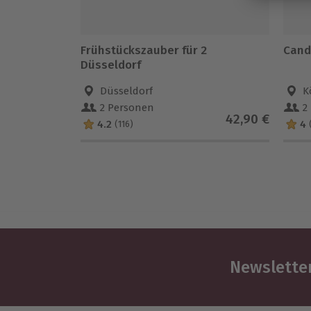
Frühstückszauber für 2
Candl
Düsseldorf
Düsseldorf
K
2 Personen
2
42,90 €
4.2
4
(116)
Newsletter