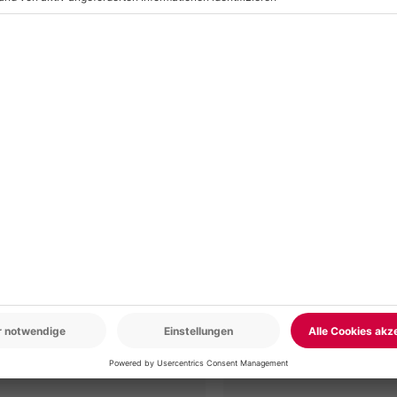
r: 9-17 Uhr
www.b2b.mydays.de/
en