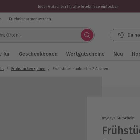
Jeder Gutschein für alle Erlebnisse einlösbar
n
Erlebnispartner werden
Du ha
.
 für
Geschenkboxen
Wertgutscheine
Neu
Ho
hts
/
Frühstücken gehen
/
Frühstückszauber für 2 Aachen
mydays Gutschein
Frühstü