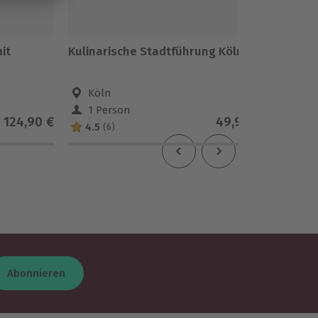
it
Kulinarische Stadtführung Köln
Axtwerf
Köln
Düss
1 Person
2 Pe
124,90 €
49,90 €
4.5
(6)
Abonnieren