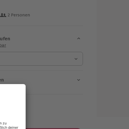
2 Personen
 aus 25 Bewertungen
aufen
sbar
en
rt verfügbar
ten Schritt einen Termin aus
MwSt.)