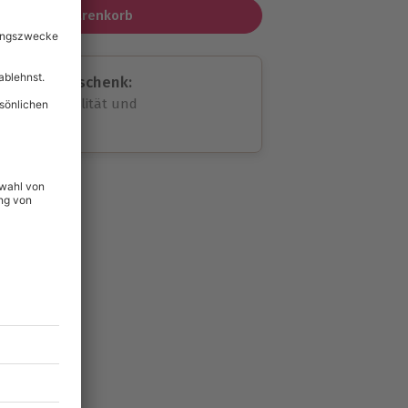
In den Warenkorb
assende Geschenk:
volle Flexibilität und
rheit
wahl
unvergessliche
23
°P
lität
hein für alle Erlebnisse
icherheit
tig & verlängerbar.