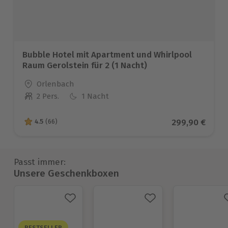
Bubble Hotel mit Apartment und Whirlpool
Raum Gerolstein für 2 (1 Nacht)
Standort
Orlenbach
2 Pers.
1 Nacht
Anzahl der Teilnehmer
Aktueller Prei
299,90 €
4.5
(66)
4.5 von 5 Sternen basierend auf 66 Bewertungen
Passt immer:
Unsere Geschenkboxen
BESTSELLER