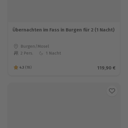
Übernachten im Fass in Burgen für 2 (1 Nacht)
Standort
Burgen/Mosel
2 Pers.
1 Nacht
Anzahl der Teilnehmer
Aktueller Pre
119,90 €
4.3
(18)
4.3 von 5 Sternen basierend auf 18 Bewertungen