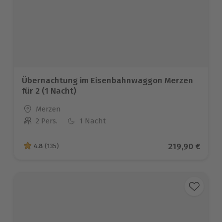
Übernachtung im Eisenbahnwaggon Merzen
für 2 (1 Nacht)
Standort
Merzen
2 Pers.
1 Nacht
Anzahl der Teilnehmer
Aktueller Pre
219,90 €
4.8
(135)
4.8 von 5 Sternen basierend auf 135 Bewertungen