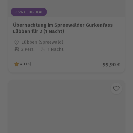
-15% CLUB DEAL
Übernachtung im Spreewälder Gurkenfass
Lübben für 2 (1 Nacht)
Standort
Lübben (Spreewald)
2 Pers.
1 Nacht
Anzahl der Teilnehmer
Aktueller Pre
99,90 €
4.3
(6)
4.3 von 5 Sternen basierend auf 6 Bewertungen