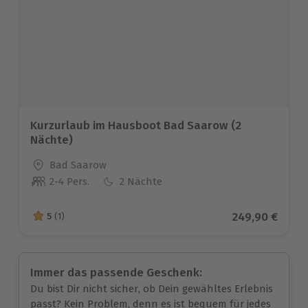
Kurzurlaub im Hausboot Bad Saarow (2
Nächte)
Standort
Bad Saarow
2-4 Pers.
2 Nächte
Anzahl der Teilnehmer
Aktueller Prei
249,90 €
5
(1)
5 von 5 Sternen basierend auf 1 Bewertungen
Immer das passende Geschenk:
Du bist Dir nicht sicher, ob Dein gewähltes Erlebnis
passt? Kein Problem, denn es ist bequem für jedes