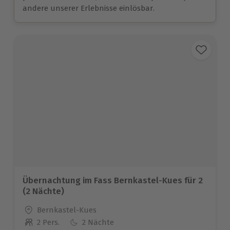
andere unserer Erlebnisse einlösbar.
Übernachtung im Fass Bernkastel-Kues für 2
(2 Nächte)
Standort
Bernkastel-Kues
2 Pers.
2 Nächte
Anzahl der Teilnehmer