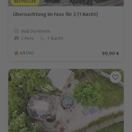
BESTSELLER
Übernachtung im Fass für 2 (1 Nacht)
Standort
Bad Dürkheim
2 Pers.
1 Nacht
Anzahl der Teilnehmer
Aktueller Pre
99,90 €
4.5
(34)
4.5 von 5 Sternen basierend auf 34 Bewertungen