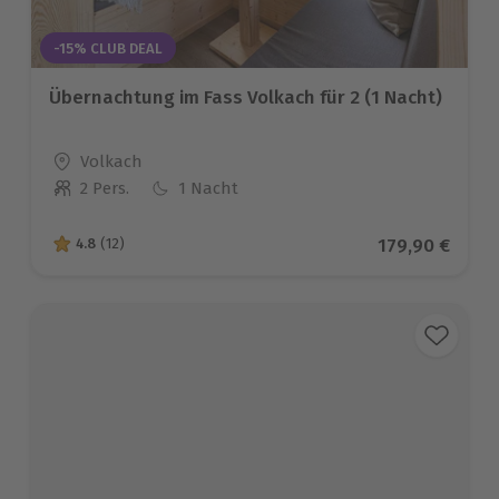
-15% CLUB DEAL
Übernachtung im Fass Volkach für 2 (1 Nacht)
Standort
Volkach
2 Pers.
1 Nacht
Anzahl der Teilnehmer
Aktueller Pre
179,90 €
4.8
(12)
4.8 von 5 Sternen basierend auf 12 Bewertungen