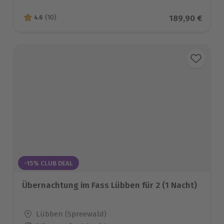
Aktueller Prei
189,90 €
4.6
(10)
4.6 von 5 Sternen basierend auf 10 Bewertungen
-15% CLUB DEAL
Übernachtung im Fass Lübben für 2 (1 Nacht)
Standort
Lübben (Spreewald)