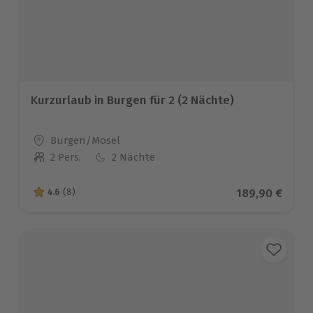
Kurzurlaub in Burgen für 2 (2 Nächte)
Standort
Burgen/Mosel
2 Pers.
2 Nächte
Anzahl der Teilnehmer
Aktueller Prei
189,90 €
4.6
(8)
4.6 von 5 Sternen basierend auf 8 Bewertungen