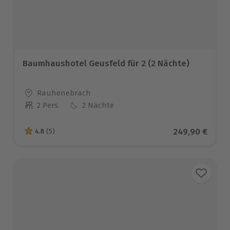
Baumhaushotel Geusfeld für 2 (2 Nächte)
Standort
Rauhenebrach
2 Pers.
2 Nächte
Anzahl der Teilnehmer
Aktueller Prei
249,90 €
4.8
(5)
4.8 von 5 Sternen basierend auf 5 Bewertungen