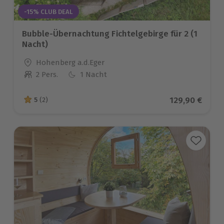
-15% CLUB DEAL
Bubble-Übernachtung Fichtelgebirge für 2 (1
Nacht)
Standort
Hohenberg a.d.Eger
2 Pers.
1 Nacht
Anzahl der Teilnehmer
Aktueller Pre
129,90 €
5
(2)
5 von 5 Sternen basierend auf 2 Bewertungen