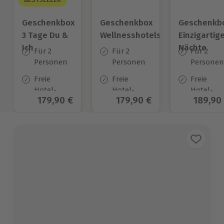
Geschenkbox
Geschenkbox
Geschenkb
3 Tage Du &
Wellnesshotels
Einzigartig
Ich
Nächte
Für 2
Für 2
Für 2
Personen
Personen
Personen
Freie
Freie
Freie
Hotel-
Hotel-
Hotel-
Aktueller Preis
179,90 €
Aktueller Preis
179,90 €
Aktuell
189,90
Auswahl
Auswahl
Auswahl
an ca.
an ca.
an ca.
130 Orten
57 Orten
54 Orten