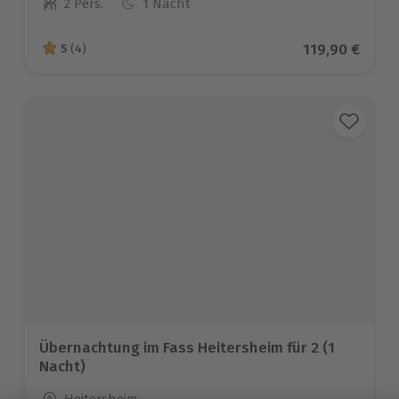
2 Pers.
1 Nacht
Anzahl der Teilnehmer
Aktueller Pre
119,90 €
5
(4)
5 von 5 Sternen basierend auf 4 Bewertungen
Übernachtung im Fass Heitersheim für 2 (1
Nacht)
Standort
Heitersheim