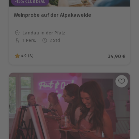
-15% CLUB DEAL
Weinprobe auf der Alpakaweide
Standort
Landau in der Pfalz
1 Pers.
2 Std
Anzahl der Teilnehmer
Aktueller Pr
34,90 €
4.9
(8)
4.9 von 5 Sternen basierend auf 8 Bewertungen