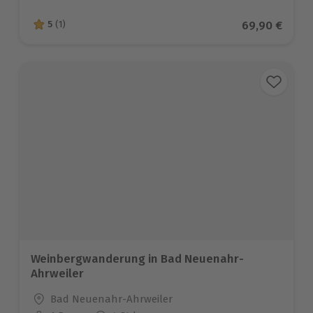
Aktueller Pre
69,90 €
5
(1)
5 von 5 Sternen basierend auf 1 Bewertungen
Weinbergwanderung in Bad Neuenahr-
Ahrweiler
Standort
Bad Neuenahr-Ahrweiler