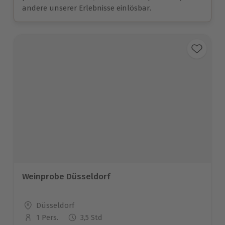
andere unserer Erlebnisse einlösbar.
Weinprobe Düsseldorf
Standort
Düsseldorf
1 Pers.
3,5 Std
Anzahl der Teilnehmer