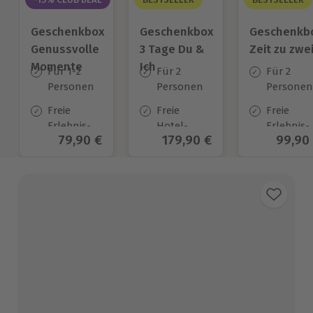
Geschenkbox
Geschenkbox
Geschenkb
Genussvolle
3 Tage Du &
Zeit zu zwe
Momente
Ich
Für 1-2
Für 2
Für 2
Personen
Personen
Personen
Freie
Freie
Freie
Erlebnis-
Hotel-
Erlebnis-
Aktueller Preis
79,90 €
Aktueller Preis
179,90 €
Aktuel
99,90
Auswahl
Auswahl
Auswahl
an ca. 602
an ca.
an ca. 45
Orten
130 Orten
Orten