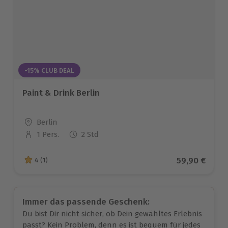
-15% CLUB DEAL
Paint & Drink Berlin
Standort
Berlin
1 Pers.
2 Std
Anzahl der Teilnehmer
Aktueller Pr
59,90 €
4
(1)
4 von 5 Sternen basierend auf 1 Bewertungen
Immer das passende Geschenk:
Du bist Dir nicht sicher, ob Dein gewähltes Erlebnis
passt? Kein Problem, denn es ist bequem für jedes