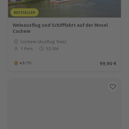
BESTSELLER
Weinausflug und Schifffahrt auf der Mosel
Cochem
Standort
Cochem (Ausflug Treis)
1 Pers.
5,5 Std
Anzahl der Teilnehmer
Aktueller Pre
99,90 €
4.5
(11)
4.5 von 5 Sternen basierend auf 11 Bewertungen