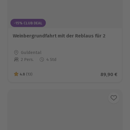
-15% CLUB DEAL
Weinbergrundfahrt mit der Reblaus für 2
Standort
Guldental
2 Pers.
4 Std
Anzahl der Teilnehmer
Aktueller Pre
89,90 €
4.8
(13)
4.8 von 5 Sternen basierend auf 13 Bewertungen