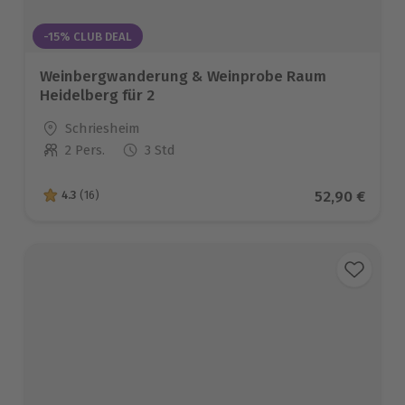
-15% CLUB DEAL
Weinbergwanderung & Weinprobe Raum
Heidelberg für 2
Standort
Schriesheim
2 Pers.
3 Std
Anzahl der Teilnehmer
Aktueller Pr
52,90 €
4.3
(16)
4.3 von 5 Sternen basierend auf 16 Bewertungen