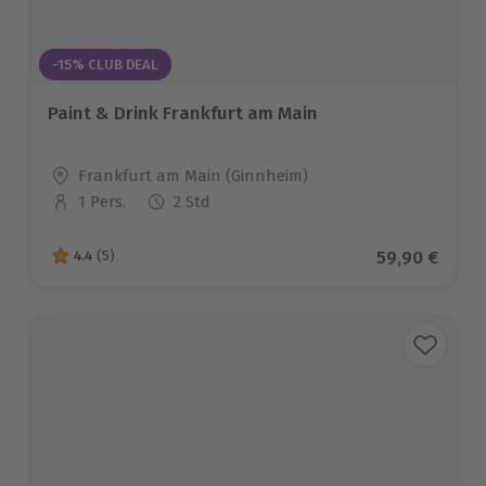
-15% CLUB DEAL
Paint & Drink Frankfurt am Main
Standort
Frankfurt am Main (Ginnheim)
1 Pers.
2 Std
Anzahl der Teilnehmer
Aktueller Pr
59,90 €
4.4
(5)
4.4 von 5 Sternen basierend auf 5 Bewertungen