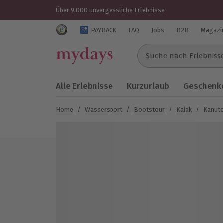
Über 9.000 unvergessliche Erlebnisse
Trustedshops Bewertungen für mydays.de
PAYBACK
FAQ
Jobs
B2B
Magazi
Suche nach Erlebnissen..
Alle Erlebnisse
Kurzurlaub
Geschenke
Home
/
Wassersport
/
Bootstour
/
Kajak
/
Kanuto
Bild 1 von 5