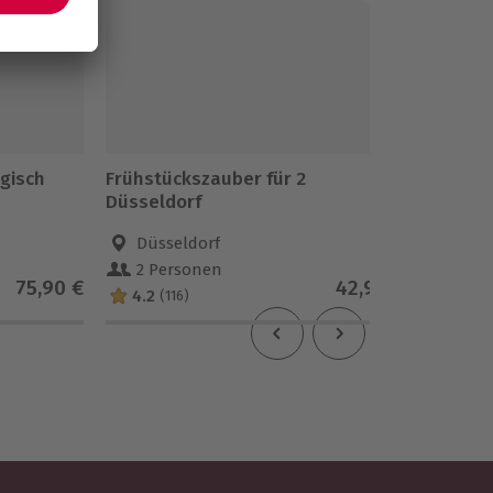
gisch
Frühstückszauber für 2
Dinner 
Düsseldorf
Düsseldorf
Esse
2 Personen
2 Pe
75,90 €
42,90 €
4.2
4.8
(116)
(