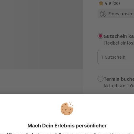
4.9
(20)
4.9 Sterne von 5
Eines unsere
Gutschein k
Flexibel einlö
1 Gutschein
1 Gutschein
1 Gutschein
Termin buch
Aktuell an 1 O
Wähle im nächs
m
43,90 €
zzgl. Versand
(inkl. 
nach Kettwig
ahrenen Guide