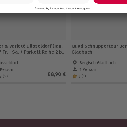
r & Varieté Düsseldorf (Jan. -
Quad Schnuppertour Ber
/ Fr. - Sa. / Parkett Reihe 2 bis
Gladbach
üsseldorf
Bergisch Gladbach
 Person
1 Person
88,90 €
8
5
(53)
(1)