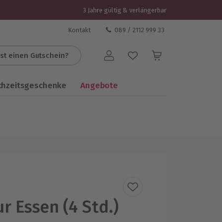
3 Jahre gültig & verlängerbar
Kontakt
089 / 2112 999 33
st einen Gutschein?
Benutzerkonto
chzeitsgeschenke
Angebote
r Essen (4 Std.)