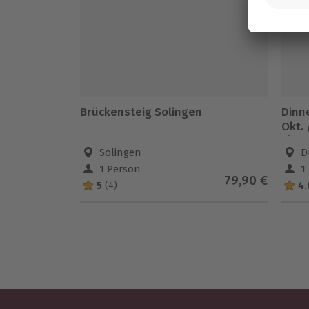
Brückensteig Solingen
Dinne
Okt. 
5)
Solingen
D
1 Person
1
79,90 €
5
4.
(4)