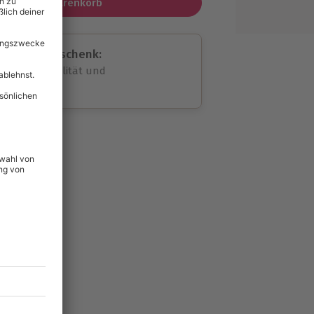
In den Warenkorb
assende Geschenk:
volle Flexibilität und
rheit
wahl
unvergessliche
21
°P
lität
hein für alle Erlebnisse
icherheit
tig & verlängerbar.