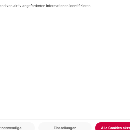
Wechselkleidung, Sonnenschutz,
anu, 1 Wasserdichter Packsack pro
r: 9-17 Uhr
www.b2b.mydays.de/
en
5% CLUB DEAL
BESTSELLER