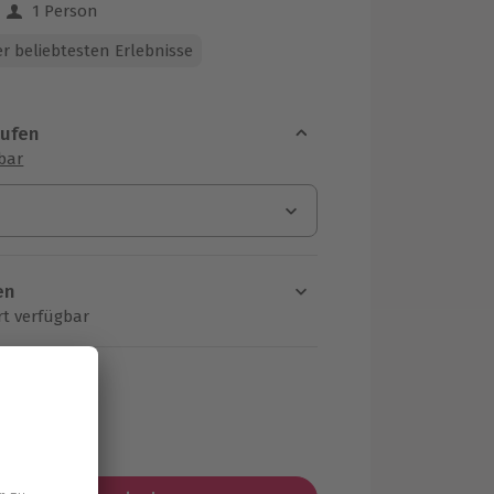
1 Person
 aus 20 Bewertungen
r beliebtesten Erlebnisse
aufen
sbar
en
rt verfügbar
ten Schritt einen Termin aus
MwSt.)