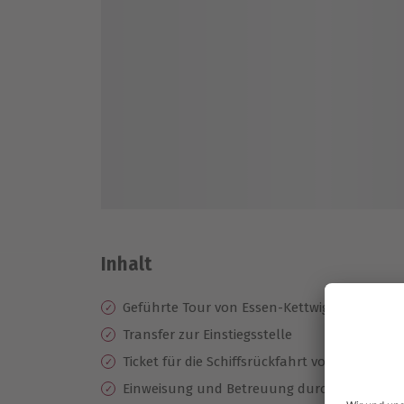
Inhalt
Geführte Tour von Essen-Kettwig bis Mülhei
Transfer zur Einstiegsstelle
Ticket für die Schiffsrückfahrt von Mülheim 
Einweisung und
Betreuung durch einen erf