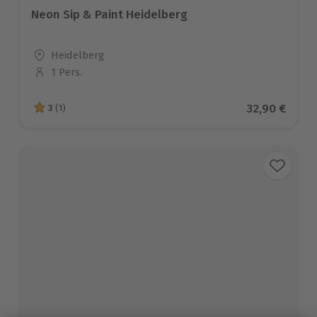
Neon Sip & Paint Heidelberg
Standort
Heidelberg
1 Pers.
Anzahl der Teilnehmer
Aktueller Pr
32,90 €
3
(1)
3 von 5 Sternen basierend auf 1 Bewertungen