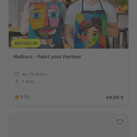
BESTSELLER
Malkurs - Paint your Partner
Standort
an 75 Orten
1 Pers.
Anzahl der Teilnehmer
Aktueller Pre
49,90 €
5
(3)
5 von 5 Sternen basierend auf 3 Bewertungen