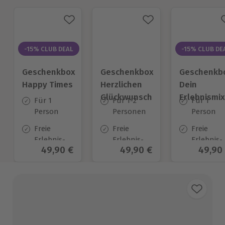
-15% CLUB DEAL
-15% CLUB DE
Geschenkbox
Geschenkbox
Geschenkb
Happy Times
Herzlichen
Dein
Glückwunsch
Erlebnismix
Für 1
Für 1-2
Für 1
Person
Personen
Person
Freie
Freie
Freie
Erlebnis-
Erlebnis-
Erlebnis-
Aktueller Preis
49,90 €
Aktueller Preis
49,90 €
Aktuel
49,90
Auswahl
Auswahl
Auswahl
an ca.
an ca.1.638
an ca. 12
1.651 Orten
Orten
Orten