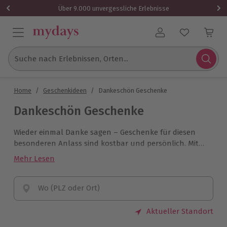
Über 9.000 unvergessliche Erlebnisse
Benutzerkonto
Suche nach Erlebnissen, Orten...
Home
/
Geschenkideen
/
Dankeschön Geschenke
Dankeschön Geschenke
Wieder einmal Danke sagen – Geschenke für diesen
besonderen Anlass sind kostbar und persönlich. Mit
einem
Dankeschön Geschenk
von mydays schenkst
Mehr Lesen
und bedankst Du dich gleichzeitig unvergesslich.
Wo (PLZ oder Ort)
Aktueller Standort