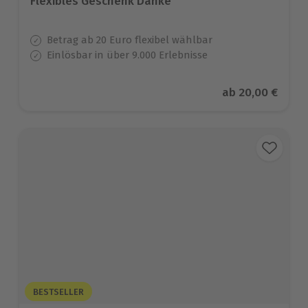
Flexibles Geschenk Danke
Betrag ab 20 Euro flexibel wählbar
Einlösbar in über 9.000 Erlebnisse
Aktueller Preis
ab
20,00 €
BESTSELLER