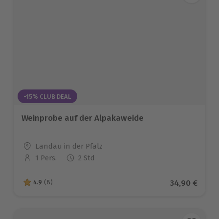
-15% CLUB DEAL
Weinprobe auf der Alpakaweide
Standort
Landau in der Pfalz
1 Pers.
2 Std
Anzahl der Teilnehmer
Aktueller Pr
34,90 €
4.9
(8)
4.9 von 5 Sternen basierend auf 8 Bewertungen