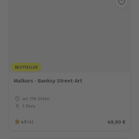
BESTSELLER
Malkurs - Banksy Street-Art
Standort
an 116 Orten
1 Pers.
Anzahl der Teilnehmer
Aktueller Pre
49,90 €
4.5
(4)
4.5 von 5 Sternen basierend auf 4 Bewertungen