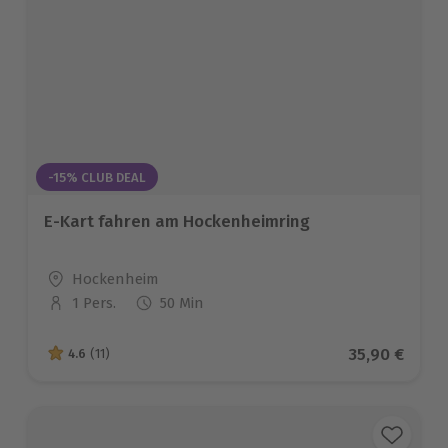
-15% CLUB DEAL
E-Kart fahren am Hockenheimring
Standort
Hockenheim
1 Pers.
50 Min
Anzahl der Teilnehmer
Aktueller Pr
35,90 €
4.6
(11)
4.6 von 5 Sternen basierend auf 11 Bewertungen