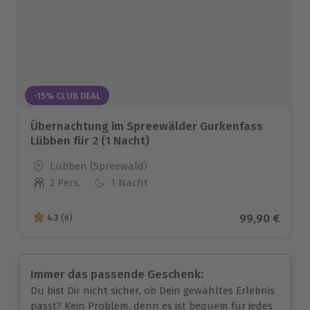
-15% CLUB DEAL
Übernachtung im Spreewälder Gurkenfass
Lübben für 2 (1 Nacht)
Standort
Lübben (Spreewald)
2 Pers.
1 Nacht
Anzahl der Teilnehmer
Aktueller Pre
99,90 €
4.3
(6)
4.3 von 5 Sternen basierend auf 6 Bewertungen
Immer das passende Geschenk:
Du bist Dir nicht sicher, ob Dein gewähltes Erlebnis
passt? Kein Problem, denn es ist bequem für jedes