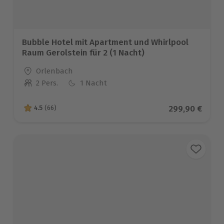
Bubble Hotel mit Apartment und Whirlpool
Raum Gerolstein für 2 (1 Nacht)
Standort
Orlenbach
2 Pers.
1 Nacht
Anzahl der Teilnehmer
Aktueller Prei
299,90 €
4.5
(66)
4.5 von 5 Sternen basierend auf 66 Bewertungen