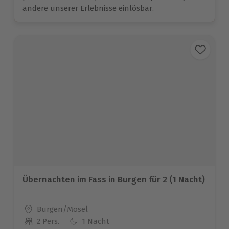
andere unserer Erlebnisse einlösbar.
Übernachten im Fass in Burgen für 2 (1 Nacht)
Standort
Burgen/Mosel
2 Pers.
1 Nacht
Anzahl der Teilnehmer