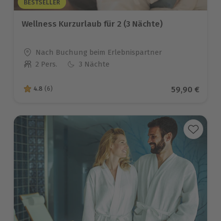
BESTSELLER
Wellness Kurzurlaub für 2 (3 Nächte)
Standort
Nach Buchung beim Erlebnispartner
2 Pers.
3 Nächte
Anzahl der Teilnehmer
Aktueller Pr
59,90 €
4.8
(6)
4.8 von 5 Sternen basierend auf 6 Bewertungen