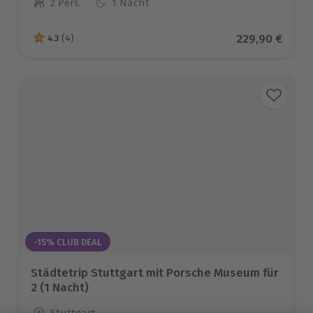
2 Pers.
1 Nacht
Anzahl der Teilnehmer
Aktueller Prei
229,90 €
4.3
(4)
4.3 von 5 Sternen basierend auf 4 Bewertungen
-15% CLUB DEAL
Städtetrip Stuttgart mit Porsche Museum für
2 (1 Nacht)
Standort
Stuttgart