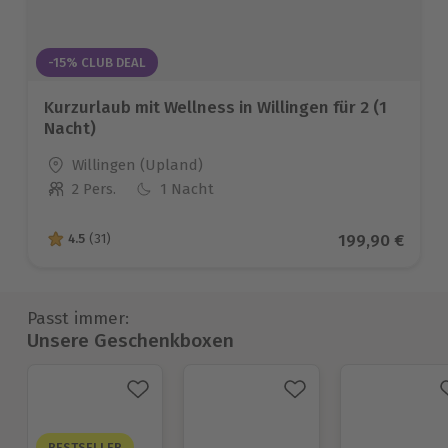
-15% CLUB DEAL
Kurzurlaub mit Wellness in Willingen für 2 (1
Nacht)
Standort
Willingen (Upland)
2 Pers.
1 Nacht
Anzahl der Teilnehmer
Aktueller Prei
199,90 €
4.5
(31)
4.5 von 5 Sternen basierend auf 31 Bewertungen
Passt immer:
Unsere Geschenkboxen
BESTSELLER