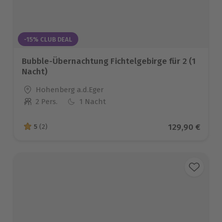
-15% CLUB DEAL
Bubble-Übernachtung Fichtelgebirge für 2 (1
Nacht)
Standort
Hohenberg a.d.Eger
2 Pers.
1 Nacht
Anzahl der Teilnehmer
Aktueller Pre
129,90 €
5
(2)
5 von 5 Sternen basierend auf 2 Bewertungen