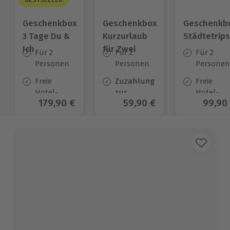
Geschenkbox
Geschenkbox
Geschenkb
3 Tage Du &
Kurzurlaub
Städtetrips
Ich
für Zwei
Für 2
Für 2
Für 2
Personen
Personen
Personen
Freie
Zuzahlung
Freie
Hotel-
zur
Hotel-
Aktueller Preis
179,90 €
Aktueller Preis
59,90 €
Aktuel
99,90
Auswahl
Halbpension
Auswahl
an ca.
verpflichtend*
an ca. 84
130 Orten
Orten