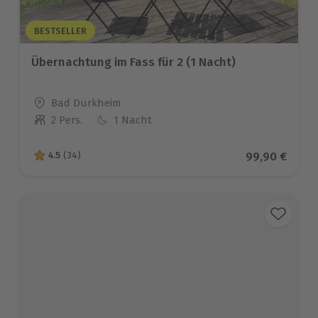
BESTSELLER
Übernachtung im Fass für 2 (1 Nacht)
Standort
Bad Dürkheim
2 Pers.
1 Nacht
Anzahl der Teilnehmer
Aktueller Pre
99,90 €
4.5
(34)
4.5 von 5 Sternen basierend auf 34 Bewertungen