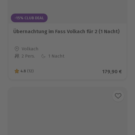
-15% CLUB DEAL
Übernachtung im Fass Volkach für 2 (1 Nacht)
Standort
Volkach
2 Pers.
1 Nacht
Anzahl der Teilnehmer
Aktueller Pre
179,90 €
4.8
(12)
4.8 von 5 Sternen basierend auf 12 Bewertungen