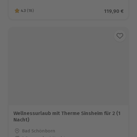
Aktueller Pre
119,90 €
4.3
(18)
4.3 von 5 Sternen basierend auf 18 Bewertungen
Wellnessurlaub mit Therme Sinsheim für 2 (1
Nacht)
Standort
Bad Schönborn