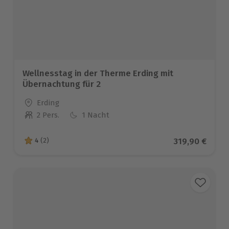
Wellnesstag in der Therme Erding mit
Übernachtung für 2
Standort
Erding
2 Pers.
1 Nacht
Anzahl der Teilnehmer
Aktueller Pre
319,90 €
4
(2)
4 von 5 Sternen basierend auf 2 Bewertungen