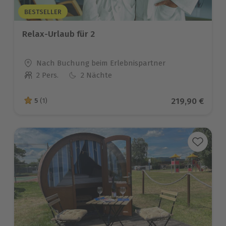
BESTSELLER
Relax-Urlaub für 2
Standort
Nach Buchung beim Erlebnispartner
2 Pers.
2 Nächte
Anzahl der Teilnehmer
Aktueller Pre
219,90 €
5
(1)
5 von 5 Sternen basierend auf 1 Bewertungen