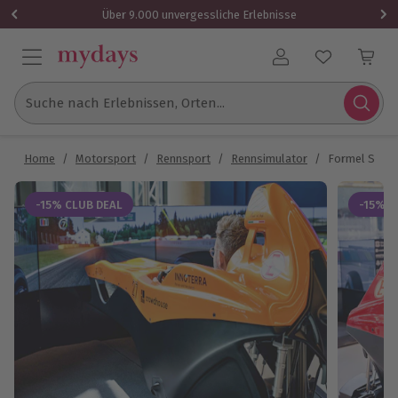
Über 9.000 unvergessliche Erlebnisse
Benutzerkonto
Suche nach Erlebnissen, Orten...
Home
/
Motorsport
/
Rennsport
/
Rennsimulator
/
Formel Simul
-15% CLUB DEAL
-15% C