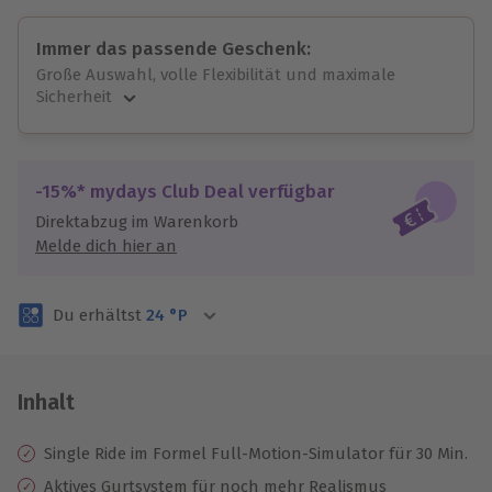
Immer das passende Geschenk:
Große Auswahl, volle Flexibilität und maximale
Sicherheit
Große Auswahl
Über 9.000 unvergessliche Erlebnisse.
Volle Flexibilität
-15%* mydays Club Deal verfügbar
Jeder Gutschein für alle Erlebnisse einlösbar.
Direktabzug im Warenkorb
Maximale Sicherheit
Melde dich hier an
3 Jahre gültig & verlängerbar.
Du erhältst
24
°P
Inhalt
Single Ride im Formel Full-Motion-Simulator für 30 Min.
Aktives Gurtsystem für noch mehr Realismus