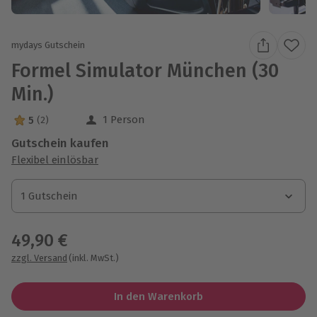
mydays Gutschein
Formel Simulator München (30
Min.)
1 Person
5
(2)
5 Sterne von 5 aus 2 Bewertungen
Gutschein kaufen
Flexibel einlösbar
1 Gutschein
1 Gutschein
1 Gutschein
49,90 €
zzgl. Versand
(inkl. MwSt.)
In den Warenkorb