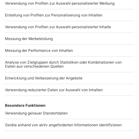
Mo-Fr: 9-17 Uhr
b2b@mydays.de
www.b2b.mydays.de/
Artikelnummer
:
45518
Andere Produkte entdecken
-15% CLUB DEAL
Formel Rennsimulator
Nachtwächter-
München (90 Min.)
Fackelführung