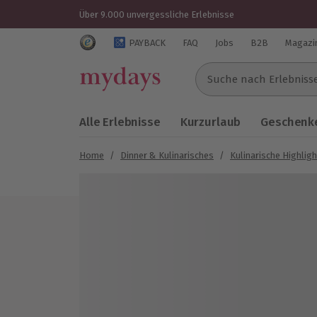
Über 9.000 unvergessliche Erlebnisse
Trustedshops Bewertungen für mydays.de
PAYBACK
FAQ
Jobs
B2B
Magazi
Suche nach Erlebnissen..
Alle Erlebnisse
Kurzurlaub
Geschenke
Home
/
Dinner & Kulinarisches
/
Kulinarische Highlig
Bild 1 von 5