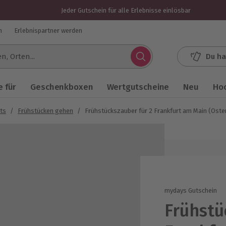
Jeder Gutschein für alle Erlebnisse einlösbar
n
Erlebnispartner werden
Du ha
.
 für
Geschenkboxen
Wertgutscheine
Neu
Ho
hts
/
Frühstücken gehen
/
Frühstückszauber für 2 Frankfurt am Main (Oste
mydays Gutschein
Frühstü