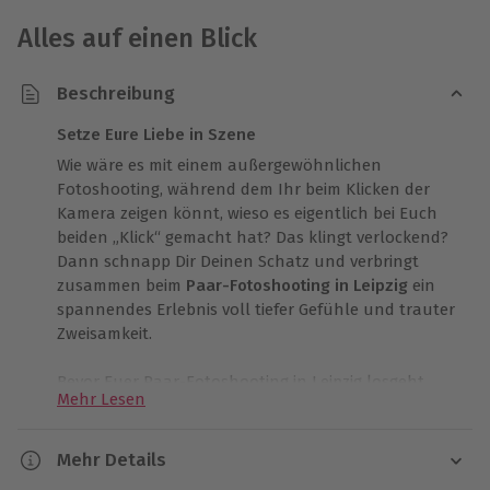
Alles auf einen Blick
Beschreibung
Setze Eure Liebe in Szene
Wie wäre es mit einem außergewöhnlichen
Fotoshooting, während dem Ihr beim Klicken der
Kamera zeigen könnt, wieso es eigentlich bei Euch
beiden „Klick“ gemacht hat? Das klingt verlockend?
Dann schnapp Dir Deinen Schatz und verbringt
zusammen beim
Paar-Fotoshooting in Leipzig
ein
spannendes Erlebnis voll tiefer Gefühle und trauter
Zweisamkeit.
Bevor Euer Paar-Fotoshooting in Leipzig losgeht,
Mehr Lesen
solltet Ihr Euch auf ein Motto oder ein Motiv einigen.
Das Paar-Fotoshooting kann nämlich
auf Wunsch
auch mit Haustier oder als erotisches Shooting
Mehr Details
durchgeführt werden. Hier sind Euren Ideen keine