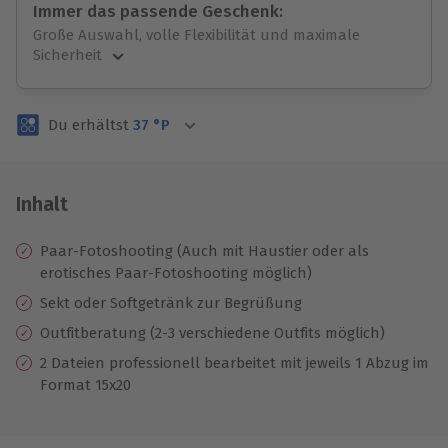
Immer das passende Geschenk:
Große Auswahl, volle Flexibilität und maximale
Sicherheit
Große Auswahl
Über 9.000 unvergessliche Erlebnisse.
Du erhältst
37
°P
Volle Flexibilität
Jeder Gutschein für alle Erlebnisse einlösbar.
Maximale Sicherheit
3 Jahre gültig & verlängerbar.
Inhalt
Paar-Fotoshooting (Auch mit Haustier oder als
erotisches Paar-Fotoshooting möglich)
Sekt oder Softgetränk zur Begrüßung
Outfitberatung (2-3 verschiedene Outfits möglich)
2 Dateien professionell bearbeitet mit jeweils 1 Abzug im
Format 15x20