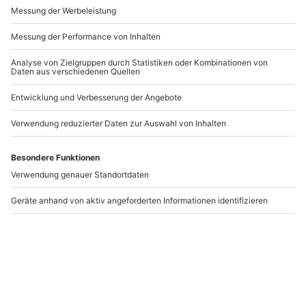
Andere Produkte entdecken
-15% CLUB DEAL
Familien Fotoshooting
Frühstück &
Leipzig für 7
Zoobesuch Leipzig für 2
Leipzig
Leipzig
1-7 Personen
2 Personen
87,90 €
139,90 €
5
4.6
(2)
(17)