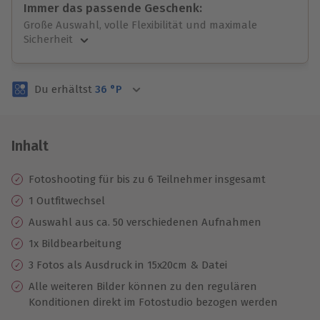
Immer das passende Geschenk:
Große Auswahl, volle Flexibilität und maximale
Sicherheit
Große Auswahl
Über 9.000 unvergessliche Erlebnisse.
Du erhältst
36
°P
Volle Flexibilität
Jeder Gutschein für alle Erlebnisse einlösbar.
Maximale Sicherheit
3 Jahre gültig & verlängerbar.
Inhalt
Fotoshooting für bis zu 6 Teilnehmer insgesamt
1 Outfitwechsel
Auswahl aus ca. 50 verschiedenen Aufnahmen
1x Bildbearbeitung
3 Fotos als Ausdruck in 15x20cm & Datei
Alle weiteren Bilder können zu den regulären
Konditionen direkt im Fotostudio bezogen werden