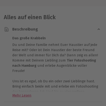
Alles auf einen Blick
Beschreibung
Das große Krabbeln
Du und Deine Familie nehmt Euer Haustier auf jede
Reise mit? Oder ist Dein Haustier der beste Freund
der Welt und immer für Dich da? Dann zeig es allen!
Komme mit Deinem Liebling zum
Tier Fotoshooting
nach Hamburg
und erlebe Augenblicke voller
Freude!
Uns ist es egal, ob Du ein oder zwei Lieblinge hast.
Bring einfach beide mit und erlebe ein Fotoshooting
der besonderen Art. Und bis zu
vier weitere
Mehr Lesen
Personen
können bei dem Shooting teilnehmen.
Empfangen werdet Ihr bereits freundlich von den