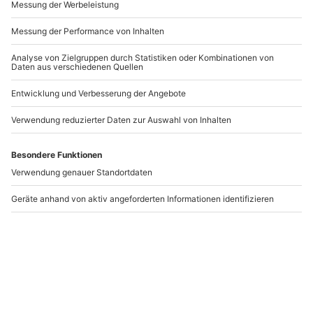
-15% CLUB DEAL
-15% CLUB DEAL
Rätseltour Hamburg
Familien-Fotoshooting
Hamburg
Hamburg
Hamburg (Lange Reihe)
1-6 Personen
1-6 Personen
64,90 €
72,90 €
5
(1)