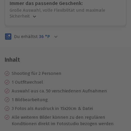
Immer das passende Geschenk:
Große Auswahl, volle Flexibilität und maximale
Sicherheit
Große Auswahl
Über 9.000 unvergessliche Erlebnisse.
Du erhältst
36
°P
Volle Flexibilität
Jeder Gutschein für alle Erlebnisse einlösbar.
Maximale Sicherheit
3 Jahre gültig & verlängerbar.
Inhalt
Shooting für 2 Personen
1 Outfitwechsel
Auswahl aus ca. 50 verschiedenen Aufnahmen
1 Bildbearbeitung
3 Fotos als Ausdruck in 15x20cm & Datei
Alle weiteren Bilder können zu den regulären
Konditionen direkt im Fotostudio bezogen werden