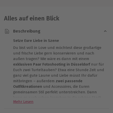
Alles auf einen Blick
Beschreibung
Setze Eure Liebe in Szene
Du bist voll in Love und möchtest diese großartige
und frische Liebe gern konservieren und nach
außen tragen? Wie wäre es dann mit einem
exklusiven Paar Fotoshooting in Düsseldorf
nur für
Euch zwei Turteltauben? Etwa eine Stunde Zeit und
ganz viel gute Laune und Liebe müsst Ihr dafür
mitbringen – außerdem
zwei passende
Outfitkreationen
und Accessoires, die Euren
gemeinsamen Stil perfekt unterstreichen. Dann
kann es auch schon losgehen in die schöne Stadt
Mehr Lesen
am Rhein, macht vielleicht noch einen gemeinsamen
Schaufensterbummel und esst einen Eisbecher,