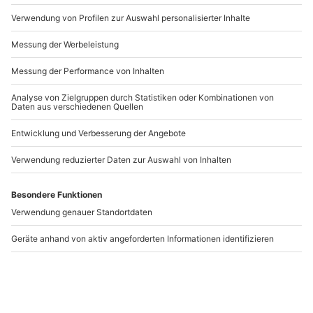
Artikelnummer
:
16067
Andere Produkte entdecken
-15% CLUB DEAL
Paar-Fotoshooting
Paar-Fotoshooting
Duisburg
Düsseldorf
Duisburg
Düsseldorf
2 Personen
2 Personen
72,90 €
98,90 €
3.5
(2)