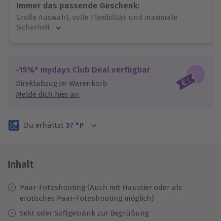
Immer das passende Geschenk:
Große Auswahl, volle Flexibilität und maximale
Sicherheit
Große Auswahl
Über 9.000 unvergessliche Erlebnisse.
Volle Flexibilität
-15%* mydays Club Deal verfügbar
Jeder Gutschein für alle Erlebnisse einlösbar.
Direktabzug im Warenkorb
Maximale Sicherheit
Melde dich hier an
3 Jahre gültig & verlängerbar.
Du erhältst
37
°P
Inhalt
Paar-Fotoshooting (Auch mit Haustier oder als
erotisches Paar-Fotoshooting möglich)
Sekt oder Softgetränk zur Begrüßung