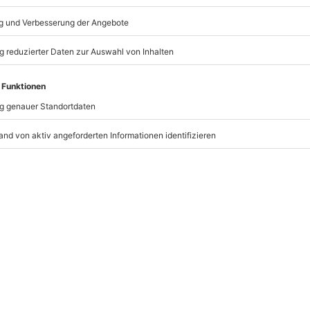
ken und Erlebnis, Ort und
n mydays Gutschein ein, um ein
stalters zu erhalten.
alten und Unvergessliches erleben.
 stehen in dieser Geschenkbox zur
hl zwischen verschiedenen
e genaue Auswahl der Erlebnisse
-Codes unter „Gutschein einlösen“
hein wird nicht entwertet.
ort bzw. Erlebnis nicht mehr
er während der Gültigkeitsdauer des
in Anspruch auf Einlösung eines