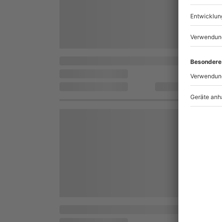
2. AUSWÄHLEN:
Alle Erlebnisse dieser Geschenkbox entdec
Veranstalter auswählen. Löse dafür Deine
Ticket für ein konkretes Erlebnis des Veran
3. ERLEBEN:
Anschließend Ticket des Veranstalters erh
Welche Erlebnisse mit welchen Leistungen
Auswahl?
Mit dieser Geschenkbox hast Du die Auswa
Erlebnissen, die man gerne verschenkt. Di
findest Du nach Eingabe Deines Gutschein
(obere Navigation). Keine Angst! Dein Gutsc
Was passiert, wenn ein gewünschter Stand
verfügbar ist?
Da sich die Leistungen und die Veranstalt
Wertgutscheins ändern können, besteht ke