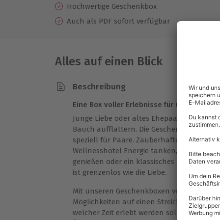
Hochwertige Geschenkbox
Auch als PDF sofort verfügbar
Alles auf einen Blick
Beschreibung
Eine Box voller Erlebnisse für Gemeinsamz
Junge Liebe oder altes Ehepaar? Gemeinsam
Bauch aufflattern. Die Geschenkbox steckt 
speziell für Paare. Zauberhafte Momente 
Wellnesshotel Energie tanken, ein romanti
genießen oder ein klassisches Partner Fot
ist grenzenlos wie die Liebe.
Mit unseren Geschenkboxen verschenkst Du
Möglichkeiten auf einen Streich. Welches E
welcher Zeit erlebt werden soll, entscheid