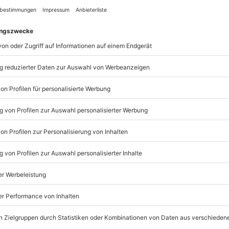
 Richtige.
barkeit. Änderungen bzgl.
iten vorbehalten.
rtgutschein in dieser Box kannst
en und einfach Dein gewünschtes
 (obere Navigation) eingeben oder
en.