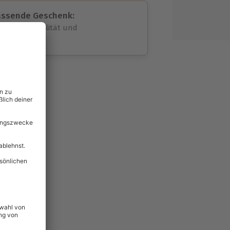
assende Geschenk:
volle Flexibilität und
rheit
wahl
unvergessliche
89
°P
lität
hein für alle Erlebnisse
icherheit
tig & verlängerbar.