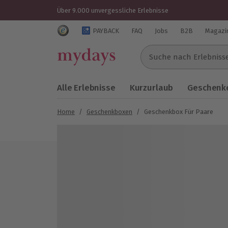
Über 9.000 unvergessliche Erlebnisse
Trustedshops Bewertungen für mydays.de
PAYBACK
FAQ
Jobs
B2B
Magazi
Suche nach Erlebnissen..
Alle Erlebnisse
Kurzurlaub
Geschenke
Home
/
Geschenkboxen
/
Geschenkbox Für Paare
Bild 1 von 4