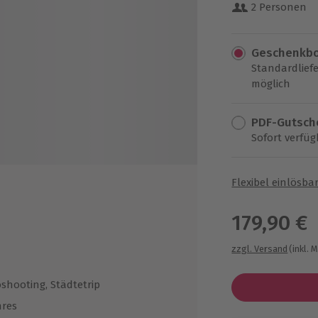
2 Personen
Geschenkb
Standardliefe
möglich
PDF-Gutsch
Sofort verfüg
Flexibel einlösba
179,90 €
zzgl. Versand
(inkl. 
oshooting, Städtetrip
hres