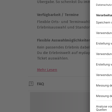
Übergabe. So schenkst Du immer genau das
Verfügbarkeit / Termine
Flexible Orts- und Terminwahl nach Verfüg
Erlebnisauswahl und Standortverfügbarke
Flexible Auswahlmöglichkeiten
Kein passendes Erlebnis dabei? Mit dem We
Du die Erlebniswelt auf mydays.de erkund
Ticket auswählen.
Mehr Lesen
FAQ
Wie löst man den Gutschein ein?
1. EINGEBEN:
Gutschein-Code unter „Gutschein einlösen“
QR-Code auf dem mydays Gutschein scann