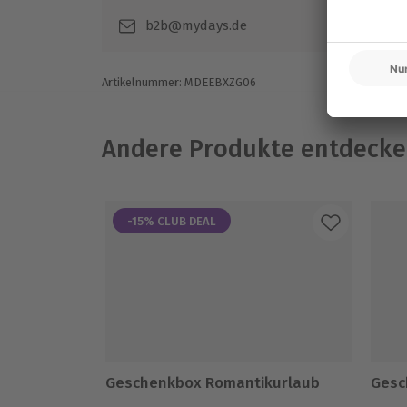
b2b@mydays.de
Artikelnummer
:
MDEEBXZG06
Andere Produkte entdeck
-15% CLUB DEAL
Geschenkbox Romantikurlaub
Gesc