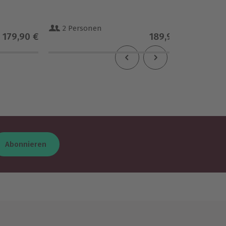
2 Personen
2 Pe
179,90 €
189,90 €
Abonnieren