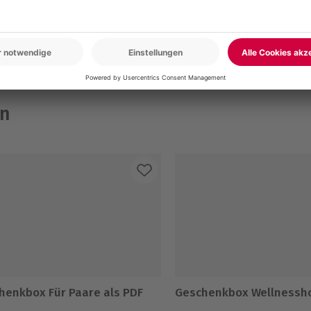
www.b2b.mydays.de/
en
henkbox Für Paare als PDF
Geschenkbox Wellnessh