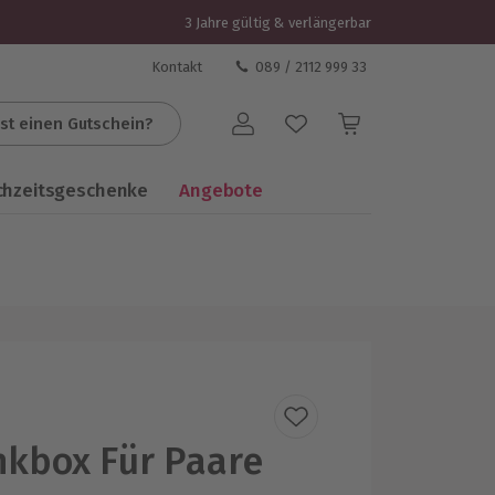
3 Jahre gültig & verlängerbar
Kontakt
089 / 2112 999 33
st einen Gutschein?
Benutzerkonto
chzeitsgeschenke
Angebote
kbox Für Paare