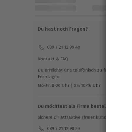
Gutscheins für ein bestimmtes Erlebnis an
jedoch immer eine Vielzahl an Alternativen
Kein passendes Erlebnis dabei? Mit dem We
Du die Erlebniswelt auf mydays.de erkund
Du hast noch Fragen?
Ticket auswählen.
089 / 21 12 99 40
Kontakt & FAQ
Du erreichst uns telefonisch zu folgenden Z
Feiertagen:
Mo-Fr: 8-20 Uhr | Sa: 10-16 Uhr
Du möchtest als Firma bestellen?
Sichere Dir attraktive Firmenkunden Vorteile.
089 / 21 12 90 20
Mo-F