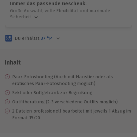
Immer das passende Geschenk:
Große Auswahl, volle Flexibilität und maximale
Sicherheit
Große Auswahl
Über 9.000 unvergessliche Erlebnisse.
Du erhältst
37
°P
Volle Flexibilität
Jeder Gutschein für alle Erlebnisse einlösbar.
Maximale Sicherheit
3 Jahre gültig & verlängerbar.
Inhalt
Paar-Fotoshooting (Auch mit Haustier oder als
erotisches Paar-Fotoshooting möglich)
Sekt oder Softgetränk zur Begrüßung
Outfitberatung (2-3 verschiedene Outfits möglich)
2 Dateien professionell bearbeitet mit jeweils 1 Abzug im
Format 15x20