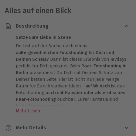
Alles auf einen Blick
Beschreibung
Setze Eure Liebe in Szene
Du bist auf der Suche nach einem
außergewöhnlichen Fotoshooting für Dich und
Deinen Schatz
? Dann ist dieses Erlebnis von mydays
perfekt für Dich geeignet. Beim
Paar-Fotoshooting in
Berlin
präsentierst Du Dich mit Deinem Schatz von
Deiner besten Seite. Hier ist nicht nur jede Menge
Raum für Eure kreativen Ideen -
auf Wunsch
ist das
Fotoshooting
auch mit Haustier oder als erotisches
Paar-Fotoshooting
buchbar. Eurer Fantasie sind
keine Grenzen gesetzt!
Mehr Lesen
Begrüßt werdet Ihr im Studio von Eurem
persönlichen Fotografen mit einem
Glas Sekt oder
Mehr Details
einem Kaltgetränk
. Damit könnt Ihr zunächst einmal