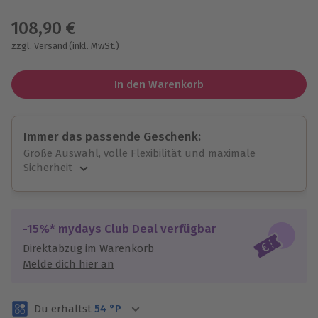
Wähle im nächsten Schritt einen Termin aus
108,90 €
zzgl. Versand
(inkl. MwSt.)
In den Warenkorb
Immer das passende Geschenk:
Große Auswahl, volle Flexibilität und maximale
Sicherheit
Große Auswahl
Über 9.000 unvergessliche Erlebnisse.
Volle Flexibilität
-15%* mydays Club Deal verfügbar
Jeder Gutschein für alle Erlebnisse einlösbar.
Direktabzug im Warenkorb
Maximale Sicherheit
Melde dich hier an
3 Jahre gültig & verlängerbar.
Du erhältst
54
°P