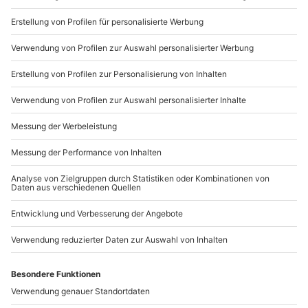
Du möchtest als Firma bestellen?
Sichere Dir attraktive Firmenkunden Vorteile.
089 / 21 12 90 20
Mo-Fr: 9-17 Uhr
b2b@mydays.de
www.b2b.mydays.de/
Artikelnummer
:
44392
Andere Produkte entdecken