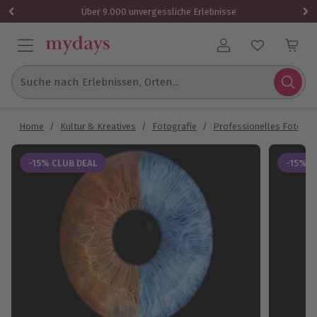
Über 9.000 unvergessliche Erlebnisse
Benutzerkonto
Suche nach Erlebnissen, Orten...
Home
/
Kultur & Kreatives
/
Fotografie
/
Professionelles Fotosh
-15% CLUB DEAL
-15% C