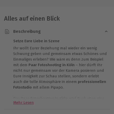
Alles auf einen Blick
Beschreibung
Setze Eure Liebe in Szene
Ihr wollt Eurer Beziehung mal wieder ein wenig
Schwung geben und gemeinsam etwas Schönes und
Einmaliges erleben? Wie wäre es denn zum Beispiel
mit dem
Paar Fotoshooting in Köln
– hier dürft Ihr
nicht nur gemeinsam vor der Kamera posieren und
Eure Innigkeit zur Schau stellen, sondern erlebt
auch die tolle Atmosphäre in einem
professionellen
Fotostudio
mit allem Pipapo.
Das Paar Fotoshooting in Köln wird Euch etwa eine
Mehr Lesen
Stunde Zeit kosten – eine Stunde, die Ihr Euch wie
die Stars auf dem roten Teppich fühlen könnt und