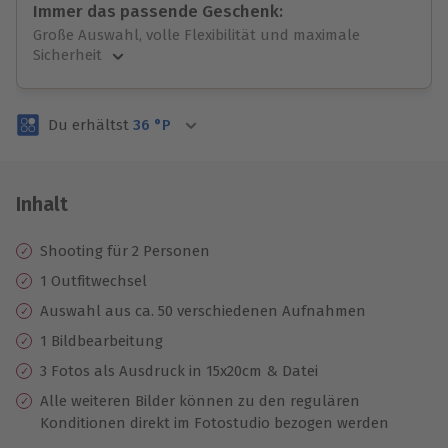
Immer das passende Geschenk:
Große Auswahl, volle Flexibilität und maximale
Sicherheit
Große Auswahl
Über 9.000 unvergessliche Erlebnisse.
Du erhältst
36
°P
Volle Flexibilität
Jeder Gutschein für alle Erlebnisse einlösbar.
Maximale Sicherheit
3 Jahre gültig & verlängerbar.
Inhalt
Shooting für 2 Personen
1 Outfitwechsel
Auswahl aus ca. 50 verschiedenen Aufnahmen
1 Bildbearbeitung
3 Fotos als Ausdruck in 15x20cm & Datei
Alle weiteren Bilder können zu den regulären
Konditionen direkt im Fotostudio bezogen werden