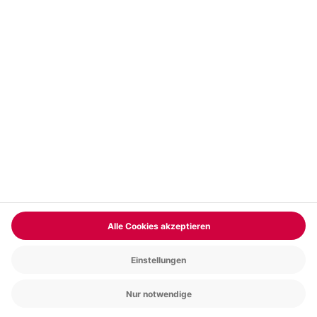
Vertrag widerrufen
FAQs
Kontakt
Zahlungsarten
Über uns
Magazin
Jobs & Karriere
Partnerprogramm
Trusted Shops
PAYBACK
Versand und Lieferung
Presse
AGB
Cookie Einstellungen
Datenschutz
Nutzungsbedingungen
Online-Marktplatz
Barrierefreiheit
Grounding Page
Compliance
Impressum
RECHNUNG