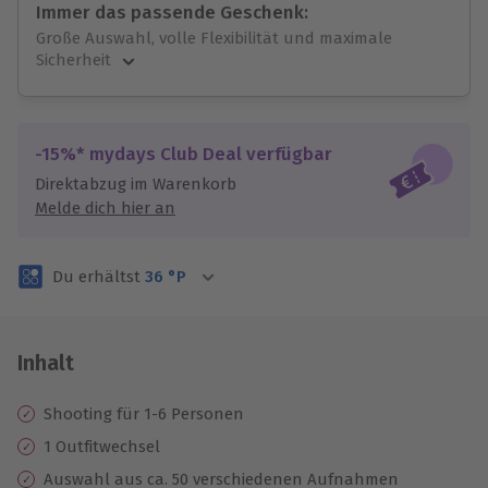
Immer das passende Geschenk:
Große Auswahl, volle Flexibilität und maximale
Sicherheit
Große Auswahl
Über 9.000 unvergessliche Erlebnisse.
Volle Flexibilität
-15%* mydays Club Deal verfügbar
Jeder Gutschein für alle Erlebnisse einlösbar.
Direktabzug im Warenkorb
Maximale Sicherheit
Melde dich hier an
3 Jahre gültig & verlängerbar.
Du erhältst
36
°P
Inhalt
Shooting für 1-6 Personen
1 Outfitwechsel
Auswahl aus ca. 50 verschiedenen Aufnahmen