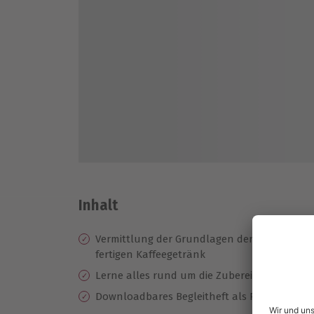
Inhalt
Vermittlung der Grundlagen der Kaffeezuber
fertigen Kaffeegetränk
Lerne alles rund um die Zubereitung köstlic
Downloadbares Begleitheft als PDF mit allen