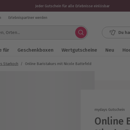
Jeder Gutschein für alle Erlebnisse einlösbar
n
Erlebnispartner werden
Du ha
.
 für
Geschenkboxen
Wertgutscheine
Neu
Ho
s Starkoch
/
Online Baristakurs mit Nicole Battefeld
mydays Gutschein
Online 