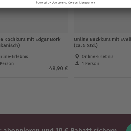
ne Kochkurs mit Edgar Bork
Online Backkurs mit Evel
ikanisch)
(ca. 5 Std.)
nline-Erlebnis
Online-Erlebnis
 Person
1 Person
49,90 €
 abonnieren und 10 € Rabatt sichern