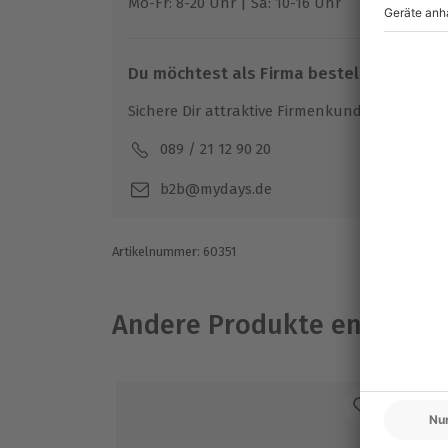
Mo-Fr: 8-20 Uhr | Sa: 10-16 Uhr
Internetverbindung und einem Comput
ähnlichem Equipment
Du möchtest als Firma bestellen?
Sichere Dir attraktive Firmenkunden Vorteile.
089 / 21 12 90 20
Mo-F
b2b@mydays.de
Artikelnummer
:
60351
Andere Produkte entdeck
-1