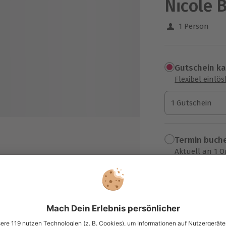
Nicole 
1 Person
Gutschein k
Flexibel einlö
1 Gutschein
1 Gutschein
1 Gutschein
Termin buch
Aktuell an 1 O
Wähle im nächs
eitung von der Pflanze bis zum
49,90 €
her Kaffeegetränke
zzgl. Versand
(inkl. 
 Rezepten, Tipps und Tricks