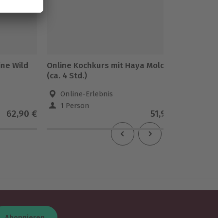
ine Wild
Online Kochkurs mit Haya Molcho
Online 
(ca. 4 Std.)
Princip
Online-Erlebnis
Onli
1 Person
1 Pe
62,90 €
51,90 €
Abonnieren