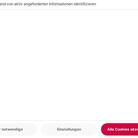
er, Laptop, Smartphone oder
r: 9-17 Uhr
www.b2b.mydays.de/
en
5% CLUB DEAL