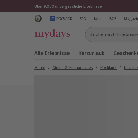
Über 9.000 unvergessliche Erlebnisse
Trustedshops Bewertungen für mydays.de
PAYBACK
FAQ
Jobs
B2B
Magazi
Suche nach Erlebnissen..
Alle Erlebnisse
Kurzurlaub
Geschenke
Home
/
Dinner & Kulinarisches
/
Kochkurs
/
Kochkur
Bild 1 von 5