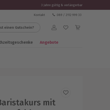
3 Jahre gültig & verlängerbar
Kontakt
089 / 2112 999 33
st einen Gutschein?
Benutzerkonto
chzeitsgeschenke
Angebote
Baristakurs mit