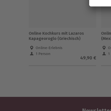
Online Kochkurs mit Lazaros
Onli
Kapageoroglo (Griechisch)
(Mex
Online-Erlebnis
O
1 Person
1
49,90 €
Newsletter