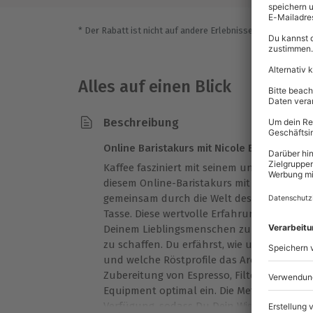
* Der Rabatt ist nicht auf andere Erlebnisse bei der Einlö
Alles auf einen Blick
Beschreibung
Online Baristakurs mit Nicole Battefeld er
Kaffee fasziniert mit seinem unverwechselba
diesem Online-Baristakurs mit Nicole Batt
gemeinsam durch die Welt des Kaffees – vo
Tasse. Diese wertvolle Erfahrung gibt Dir di
Deinem Lieblingsmenschen zu verbringen 
zu schaffen. Du erfährst, wie unterschied
und welche Röstprofile das Aroma beeinflus
Zubereitung von Espresso, Filterkaffee un
Equipment optimal ein. Die Methoden und R
Verfügung, sodass Du Dein Wissen jederzeit