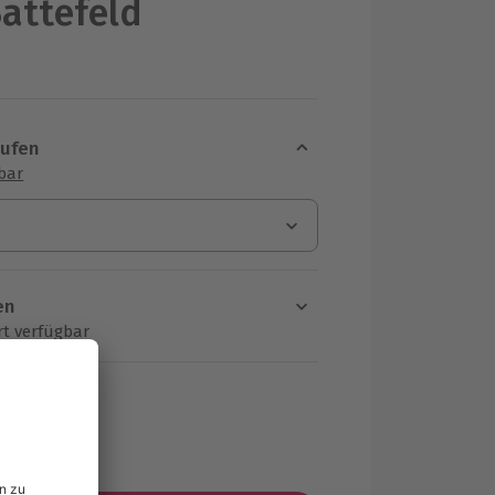
Battefeld
aufen
sbar
en
rt verfügbar
ten Schritt einen Termin aus
MwSt.)