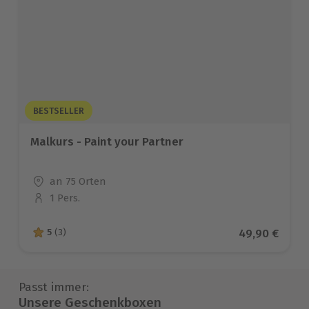
BESTSELLER
Malkurs - Paint your Partner
Standort
an 75 Orten
1 Pers.
Anzahl der Teilnehmer
Aktueller Pre
49,90 €
5
(3)
5 von 5 Sternen basierend auf 3 Bewertungen
Passt immer:
Unsere Geschenkboxen