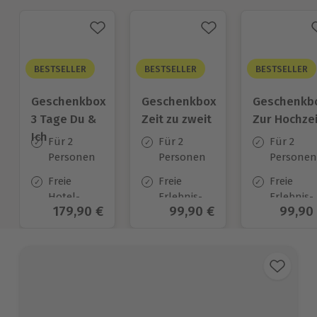
BESTSELLER
BESTSELLER
BESTSELLER
Geschenkbox
Geschenkbox
Geschenkb
3 Tage Du &
Zeit zu zweit
Zur Hochzei
Ich
Für 2
Für 2
Für 2
Personen
Personen
Personen
Freie
Freie
Freie
Hotel-
Erlebnis-
Erlebnis-
Aktueller Preis
179,90 €
Aktueller Preis
99,90 €
Aktuel
99,90
Auswahl
Auswahl
Auswahl
an ca.
an ca. 450
an ca.
130 Orten
Orten
450 Orten