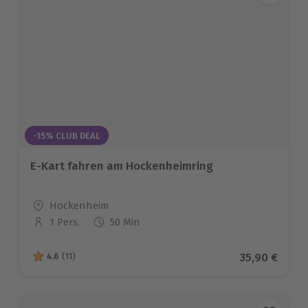
-15% CLUB DEAL
E-Kart fahren am Hockenheimring
Standort
Hockenheim
1 Pers.
50 Min
Anzahl der Teilnehmer
Aktueller Pr
35,90 €
4.6
(11)
4.6 von 5 Sternen basierend auf 11 Bewertungen