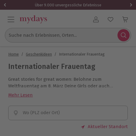
Über 9.000 unvergessliche Erlebnisse
Benutzerkonto
Suche nach Erlebnissen, Orten...
Home
/
Geschenkideen
/
Internationaler Frauentag
Internationaler Frauentag
Great stories for great women: Belohne zum
Weltfrauentag am 8. März Deine Girls oder auch
einfach mal Dich selbst dafür, dass Ihr spitze seid. Die
Mehr Lesen
besten Erlebnisse und Erlebnis-Geschenke, um echte
Women’s Stories zu schreiben, findest Du hier!
Wo (PLZ oder Ort)
Aktueller Standort