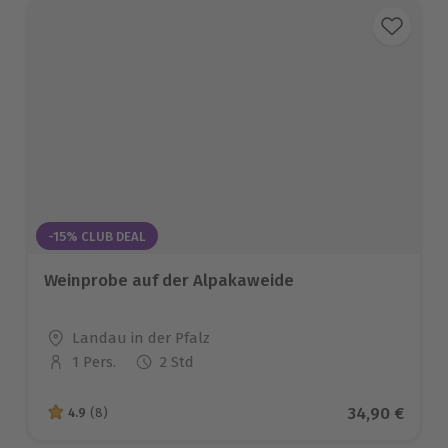
-15% CLUB DEAL
Weinprobe auf der Alpakaweide
Standort
Landau in der Pfalz
1 Pers.
2 Std
Anzahl der Teilnehmer
Aktueller Pr
34,90 €
4.9
(8)
4.9 von 5 Sternen basierend auf 8 Bewertungen