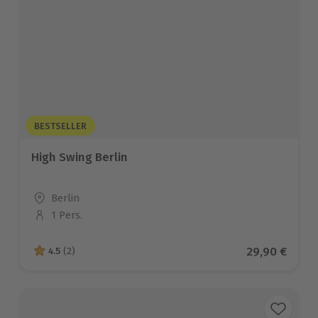
BESTSELLER
High Swing Berlin
Standort
Berlin
1 Pers.
Anzahl der Teilnehmer
Aktueller Pr
29,90 €
4.5
(2)
4.5 von 5 Sternen basierend auf 2 Bewertungen