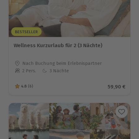
BESTSELLER
Wellness Kurzurlaub für 2 (3 Nächte)
Standort
Nach Buchung beim Erlebnispartner
2 Pers.
3 Nächte
Anzahl der Teilnehmer
Aktueller Pr
59,90 €
4.8
(6)
4.8 von 5 Sternen basierend auf 6 Bewertungen