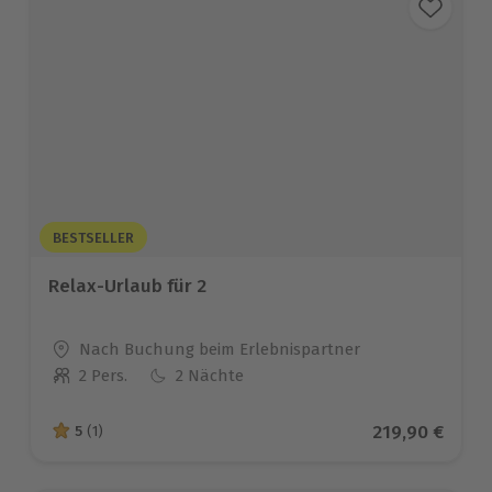
BESTSELLER
Relax-Urlaub für 2
Standort
Nach Buchung beim Erlebnispartner
2 Pers.
2 Nächte
Anzahl der Teilnehmer
Aktueller Pre
219,90 €
5
(1)
5 von 5 Sternen basierend auf 1 Bewertungen