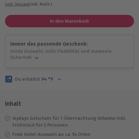
zzgl. Versand
(inkl. MwSt.)
In den Warenkorb
Immer das passende Geschenk:
Große Auswahl, volle Flexibilität und maximale
Sicherheit
Große Auswahl
Über 9.000 unvergessliche Erlebnisse.
Du erhältst
94
°P
Volle Flexibilität
Jeder Gutschein für alle Erlebnisse einlösbar.
Maximale Sicherheit
3 Jahre gültig & verlängerbar.
Inhalt
mydays Gutschein für 1 Übernachtung teilweise inkl.
Frühstück für 2 Personen
Freie Hotel-Auswahl an ca. 54 Orten