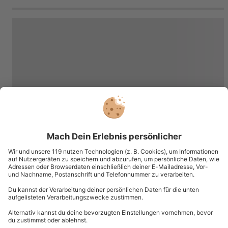
dieser Geschenkbox zur Auswahl?
Mit dieser Geschenkbox hast Du die Auswahl zwischen
verschiedenen Erlebnissen, die man gerne verschenkt.
Die genaue Auswahl der Erlebnisse findest Du nach
Eingabe Deines Gutschein-Codes unter „Gutschein
einlösen“ (obere Navigation). Keine Angst! Dein
Gutschein wird nicht entwertet.
Was passiert, wenn ein gewünschter Standort bzw.
Erlebnis, nicht mehr verfügbar ist?
Da sich die Leistungen und die Veranstalter während
der Gültigkeitsdauer des Wertgutscheins ändern
können, besteht kein Anspruch auf Einlösung eines
Gutscheins für ein bestimmtes Erlebnis an einem
bestimmten Ort. Es steht jedoch immer eine Vielzahl
an Alternativen zur Verfügung.
Kein passendes Erlebnis dabei? Mit dem
Wertgutschein in dieser Box kannst Du die
Erlebniswelt auf mydays.de erkunden und einfach
Dein gewünschtes Ticket auswählen.