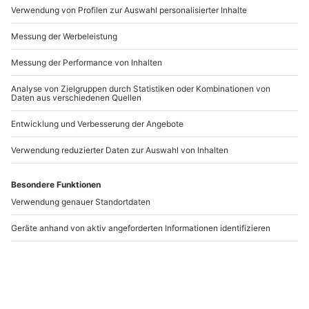
Artikelnummer
:
37031
Andere Produkte entdecken
-15% CLUB DEAL
-15% CLUB DEAL
Spa Oasen
Permanent Bracelets
Wildeshausen
Bremen
Wildeshausen
Bremen
1 Person
2 Personen
77,90 €
99,90 €
4.8
(11)