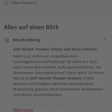
1 Glas Prosecco
Alles auf einen Blick
Beschreibung
GOP Varieté-Theater: Dinner und Show erleben!
Keine Lust mehr auf unspektakuläre
Samstagabendunterhaltung? Dir steht der Sinn
nach etwas Besonderem, Außergewöhnlichem, nie
Gesehenem, Unvergesslichem? Dann gönn Dir einen
Abend im
GOP Varieté-Theater Bremen
! Erlebe
Glamour und Eleganz bei einer spektakulären
Varietéshow gepaart mit kulinarischen Delikatessen
und feinen Gaumenfreuden.
Das GOP ist das Nonplusultra, wenn es um
Mehr Lesen
hochklassige Varieté-Theater-Revues geht und zählt