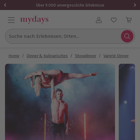
Über 9.000 unvergessliche Erlebnisse
Benutzerkonto
Suche nach Erlebnissen, Orten...
Home
/
Dinner & Kulinarisches
/
Showdinner
/
Varieté Dinner
/
G