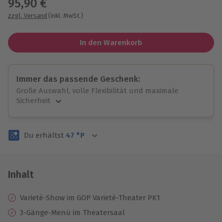
95,90 €
zzgl. Versand
(inkl. MwSt.)
In den Warenkorb
Immer das passende Geschenk:
Große Auswahl, volle Flexibilität und maximale
Sicherheit
Große Auswahl
Über 9.000 unvergessliche Erlebnisse.
Du erhältst
47
°P
Volle Flexibilität
Jeder Gutschein für alle Erlebnisse einlösbar.
Maximale Sicherheit
3 Jahre gültig & verlängerbar.
Inhalt
Varieté-Show im GOP Varieté-Theater PK1
3-Gänge-Menü im Theatersaal