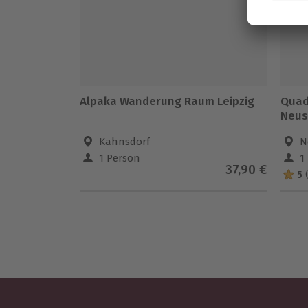
Alpaka Wanderung Raum Leipzig
Quad
Neus
Kahnsdorf
N
1 Person
1
37,90 €
5