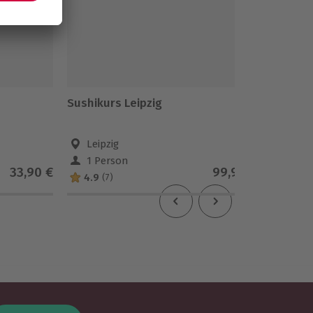
Sushikurs Leipzig
Motorbo
Leipzig
Leip
1 Person
1 Pe
33,90 €
99,90 €
4.9
(7)