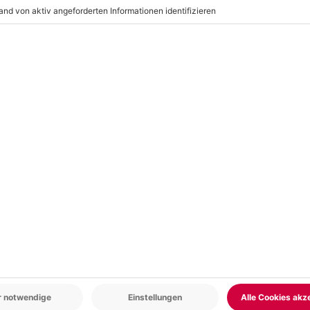
rk; dem Wetter entsprechende
r: 9-17 Uhr
www.b2b.mydays.de/
en