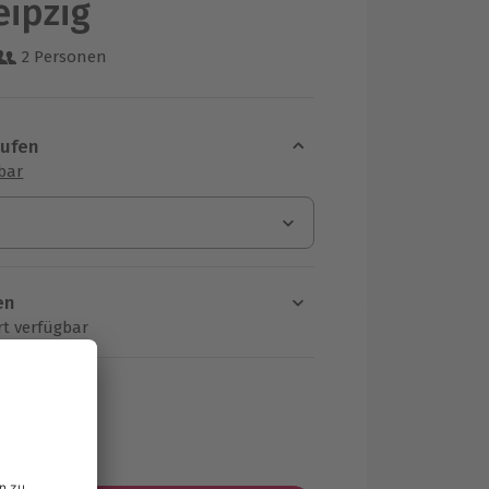
ipzig
2 Personen
 aus 7 Bewertungen
aufen
sbar
en
rt verfügbar
ten Schritt einen Termin aus
MwSt.)