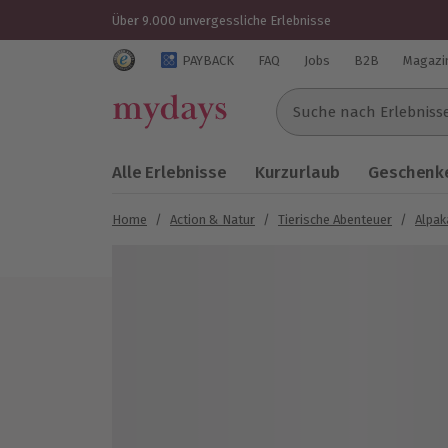
Über 9.000 unvergessliche Erlebnisse
Trustedshops Bewertungen für mydays.de
PAYBACK
FAQ
Jobs
B2B
Magazi
Suche nach Erlebnissen..
Alle Erlebnisse
Kurzurlaub
Geschenke
Home
/
Action & Natur
/
Tierische Abenteuer
/
Alpa
Bild 1 von 5