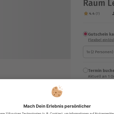
Raum Le
4.4
(7)
4.4 Sterne von 5
Gutschein k
Flexibel einlö
1x (2 Personen)
1x (2 Personen)
1x (2 Personen)
Termin buch
Aktuell an 1 O
Wähle im nächs
77,90 €
r Tiere
zzgl. Versand
(inkl. 