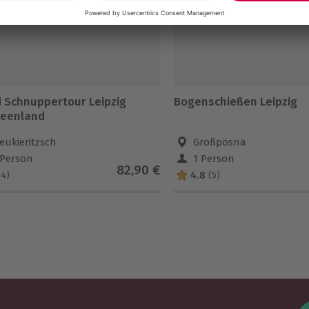
 Schnuppertour Leipzig
Bogenschießen Leipzig
eenland
eukieritzsch
Großpösna
 Person
1 Person
82,90 €
4.8
(4)
(5)