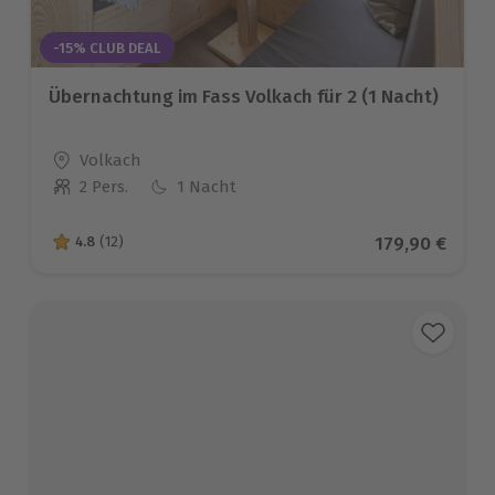
-15% CLUB DEAL
Übernachtung im Fass Volkach für 2 (1 Nacht)
Standort
Volkach
2 Pers.
1 Nacht
Anzahl der Teilnehmer
Aktueller Pre
179,90 €
4.8
(12)
4.8 von 5 Sternen basierend auf 12 Bewertungen