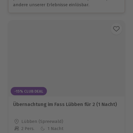
andere unserer Erlebnisse einlösbar.
-15% CLUB DEAL
Übernachtung im Fass Lübben für 2 (1 Nacht)
Standort
Lübben (Spreewald)
2 Pers.
1 Nacht
Anzahl der Teilnehmer