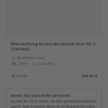
Übernachtung im Fass Bernkastel-Kues für 2
(2 Nächte)
Standort
Bernkastel-Kues
2 Pers.
2 Nächte
Anzahl der Teilnehmer
Aktueller Prei
189,90 €
4.6
(10)
4.6 von 5 Sternen basierend auf 10 Bewertungen
Immer das passende Geschenk:
Du bist Dir nicht sicher, ob Dein gewähltes Erlebnis
passt? Kein Problem, denn es ist bequem für jedes