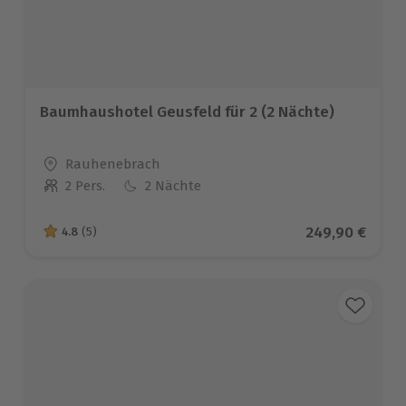
Baumhaushotel Geusfeld für 2 (2 Nächte)
Standort
Rauhenebrach
2 Pers.
2 Nächte
Anzahl der Teilnehmer
Aktueller Prei
249,90 €
4.8
(5)
4.8 von 5 Sternen basierend auf 5 Bewertungen