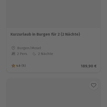
Kurzurlaub in Burgen für 2 (2 Nächte)
Standort
Burgen/Mosel
2 Pers.
2 Nächte
Anzahl der Teilnehmer
Aktueller Prei
189,90 €
4.6
(8)
4.6 von 5 Sternen basierend auf 8 Bewertungen