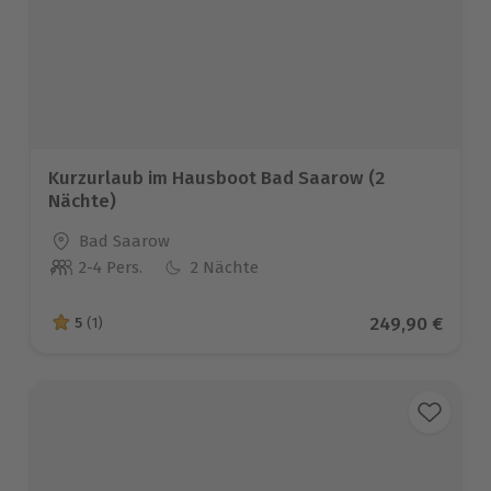
Kurzurlaub im Hausboot Bad Saarow (2
Nächte)
Standort
Bad Saarow
2-4 Pers.
2 Nächte
Anzahl der Teilnehmer
Aktueller Prei
249,90 €
5
(1)
5 von 5 Sternen basierend auf 1 Bewertungen