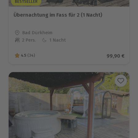
BESTSELLER
Übernachtung im Fass für 2 (1 Nacht)
Standort
Bad Dürkheim
2 Pers.
1 Nacht
Anzahl der Teilnehmer
Aktueller Pre
99,90 €
4.5
(34)
4.5 von 5 Sternen basierend auf 34 Bewertungen