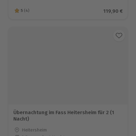
Aktueller Pre
119,90 €
5
(4)
5 von 5 Sternen basierend auf 4 Bewertungen
Übernachtung im Fass Heitersheim für 2 (1
Nacht)
Standort
Heitersheim