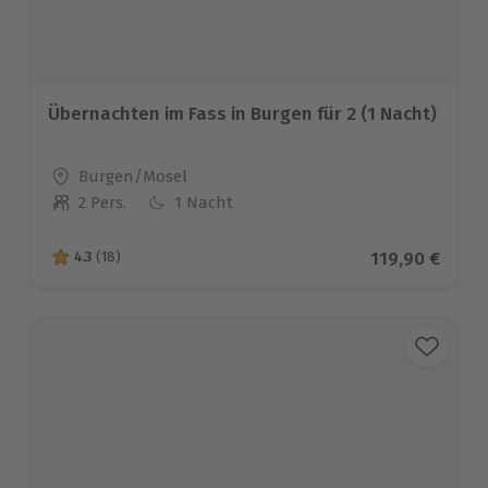
Übernachten im Fass in Burgen für 2 (1 Nacht)
Standort
Burgen/Mosel
2 Pers.
1 Nacht
Anzahl der Teilnehmer
Aktueller Pre
119,90 €
4.3
(18)
4.3 von 5 Sternen basierend auf 18 Bewertungen