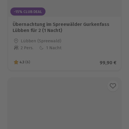
-15% CLUB DEAL
Übernachtung im Spreewälder Gurkenfass
Lübben für 2 (1 Nacht)
Standort
Lübben (Spreewald)
2 Pers.
1 Nacht
Anzahl der Teilnehmer
Aktueller Pre
99,90 €
4.3
(6)
4.3 von 5 Sternen basierend auf 6 Bewertungen