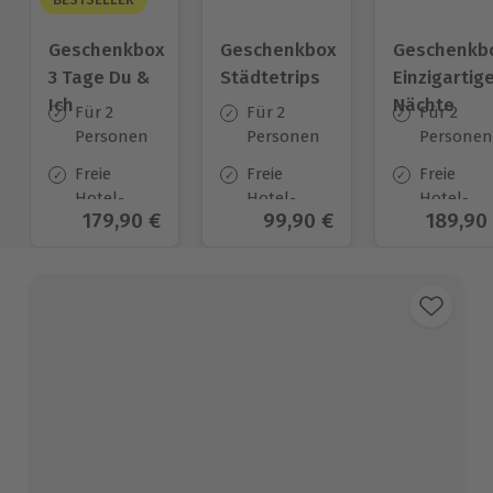
Geschenkbox
Geschenkbox
Geschenkb
3 Tage Du &
Städtetrips
Einzigartig
Ich
Nächte
Für 2
Für 2
Für 2
Personen
Personen
Personen
Freie
Freie
Freie
Hotel-
Hotel-
Hotel-
Aktueller Preis
179,90 €
Aktueller Preis
99,90 €
Aktuell
189,90
Auswahl
Auswahl
Auswahl
an ca.
an ca. 84
an ca.
130 Orten
Orten
54 Orten