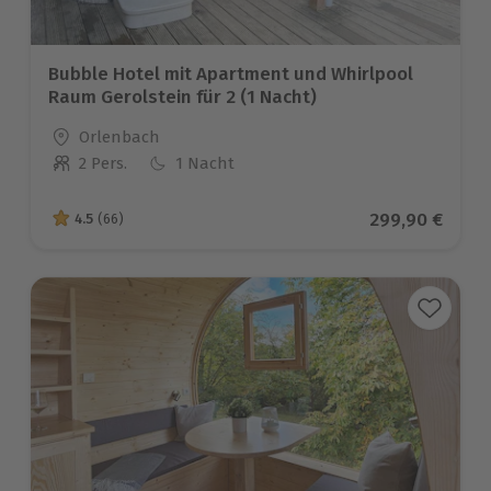
Bubble Hotel mit Apartment und Whirlpool
Raum Gerolstein für 2 (1 Nacht)
Standort
Orlenbach
2 Pers.
1 Nacht
Anzahl der Teilnehmer
Aktueller Prei
299,90 €
4.5
(66)
4.5 von 5 Sternen basierend auf 66 Bewertungen