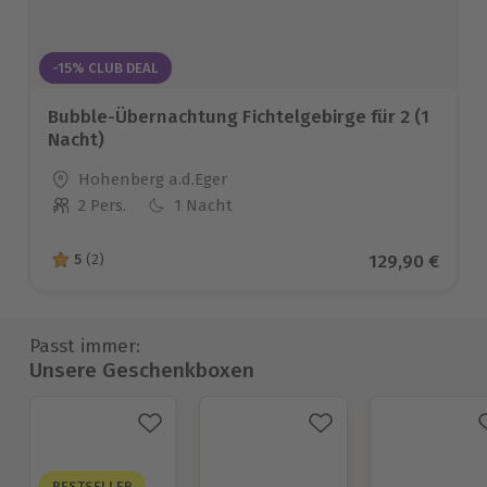
-15% CLUB DEAL
Bubble-Übernachtung Fichtelgebirge für 2 (1
Nacht)
Standort
Hohenberg a.d.Eger
2 Pers.
1 Nacht
Anzahl der Teilnehmer
Aktueller Pre
129,90 €
5
(2)
5 von 5 Sternen basierend auf 2 Bewertungen
Passt immer:
Unsere Geschenkboxen
BESTSELLER