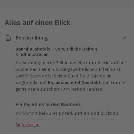
Alles auf einen Blick
Beschreibung
Baumhaushotels – verwirkliche Deinen
Kindheitstraum!
Ihr verbringt gerne Zeit in der Natur und seid auf der
Suche nach einem außergewöhnlichen Erlebnis zu
zweit? Dann entscheidet Euch für 2 Nächte im
unglaublichen
Baumhaushotel Geusfeld
und träumt
gemeinsam zwischen 10 m hohen Tannen.
Ein Paradies in den Bäumen
Ihr kommt bei Eurer Unterkunft an und blickt zu
Eurem Baumhaushotel nach oben. Einfach der
Mehr Lesen
Wahnsinn! Ihr steigt die Treppen zum Baumhaus
hoch und werdet beim Öffnen der Eingangstüre