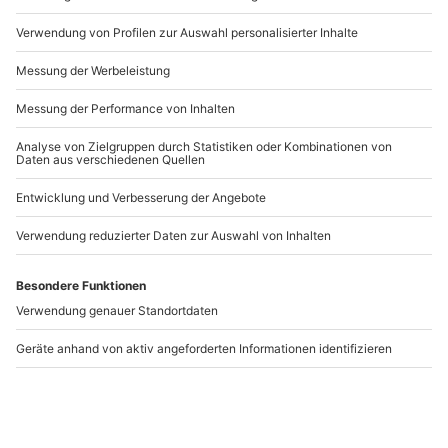
Artikelnummer
:
43849
Andere Produkte entdecken
-15% CLUB DEAL
-15% CLUB DEAL
Bubble-Übernachtung
Außergewöhnlich
Fichtelgebirge für 2 (1
Übernachten im Erotik-
Nacht)
Apartment Vlotho (1
Nacht)
Hohenberg a.d.Eger
Vlotho
2 Personen
2 Personen
129,90 €
349,90 €
5
(2)