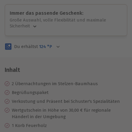
Immer das passende Geschenk:
Große Auswahl, volle Flexibilität und maximale
Sicherheit
Große Auswahl
Über 9.000 unvergessliche Erlebnisse.
Du erhältst
124
°P
Volle Flexibilität
Jeder Gutschein für alle Erlebnisse einlösbar.
Maximale Sicherheit
3 Jahre gültig & verlängerbar.
Inhalt
2 Übernachtungen im Stelzen-Baumhaus
Begrüßungspaket
Verkostung und Präsent bei Schuster's Spezialitäten
Wertgutschein in Höhe von 30,00 € für regionale
Händerl in der Umgebung
1 Korb Feuerholz