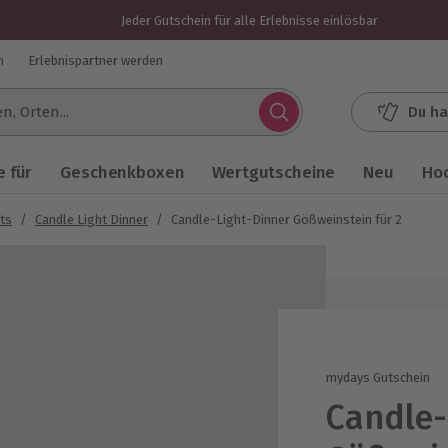
Jeder Gutschein für alle Erlebnisse einlösbar
n
Erlebnispartner werden
Du ha
.
 für
Geschenkboxen
Wertgutscheine
Neu
Ho
hts
/
Candle Light Dinner
/
Candle-Light-Dinner Gößweinstein für 2
mydays Gutschein
Candle-