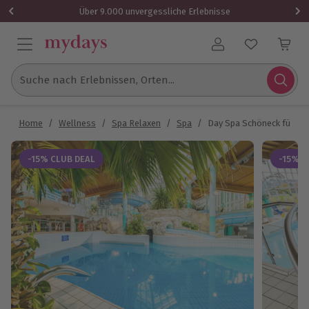
Über 9.000 unvergessliche Erlebnisse
Benutzerkonto
Suche nach Erlebnissen, Orten...
Home
/
Wellness
/
Spa Relaxen
/
Spa
/
Day Spa Schöneck für 2
-15% CLUB DEAL
-15% C