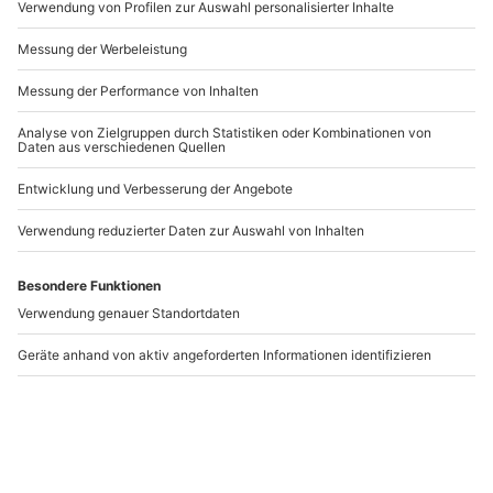
Andere Produkte entdecken
Day Spa Bad
Day Spa Dinklage
Bergzabern
Bad Bergzabern
Dinklage
1 Person
1 Person
37,90 €
31,90 €
4
4
(4)
(36)