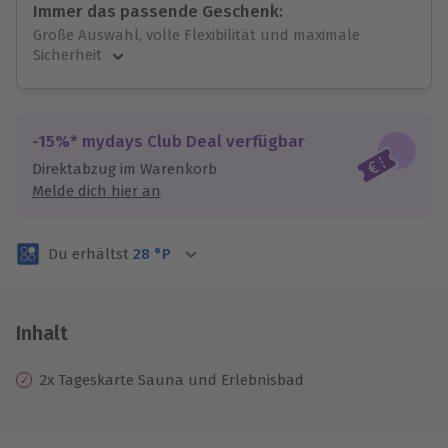
Immer das passende Geschenk:
Große Auswahl, volle Flexibilität und maximale
Sicherheit
Große Auswahl
Über 9.000 unvergessliche Erlebnisse.
Volle Flexibilität
-15%* mydays Club Deal verfügbar
Jeder Gutschein für alle Erlebnisse einlösbar.
Direktabzug im Warenkorb
Maximale Sicherheit
Melde dich hier an
3 Jahre gültig & verlängerbar.
Du erhältst
28
°P
Inhalt
2x Tageskarte Sauna und Erlebnisbad