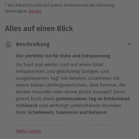
* Der Rabatt ist nicht auf andere Erlebnisse bei der Einlösung
übertragbar.
Details
Alles auf einen Blick
Beschreibung
Der perfekte Ort für Ruhe und Entspannung
Du hast mal wieder Lust auf einen total
entspannten und gleichzeitig lustigen und
ausgelassenen Tag? Am liebsten zusammen mit
einem Deiner Lieblingsmenschen, dem Partner, der
besten Freundin oder einem guten Kumpel? Dann
gönnt Euch einen
gemeinsamen Tag im Erlebnisbad
Schöneck
und verbringt unbeschwerte Stunden
beim
Schwimmen, Saunieren und Relaxen
.
Das Erlebnisbad Schöneck ist die perfekte Wahl,
Mehr Lesen
wenn Ihr einen Tag verleben möchtet, der sich