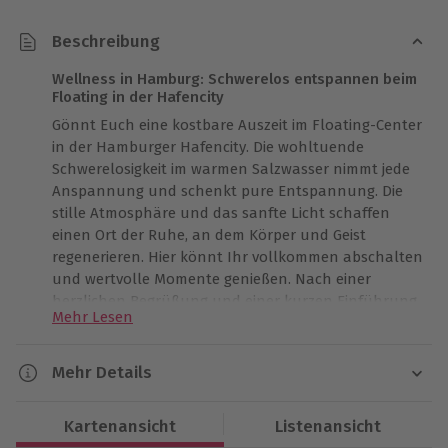
Beschreibung
Wellness in Hamburg: Schwerelos entspannen beim
Floating in der Hafencity
Gönnt Euch eine kostbare Auszeit im Floating-Center
in der Hamburger Hafencity. Die wohltuende
Schwerelosigkeit im warmen Salzwasser nimmt jede
Anspannung und schenkt pure Entspannung. Die
stille Atmosphäre und das sanfte Licht schaffen
einen Ort der Ruhe, an dem Körper und Geist
regenerieren. Hier könnt Ihr vollkommen abschalten
und wertvolle Momente genießen. Nach einer
herzlichen Begrüßung und einer kurzen Einführung
Mehr Lesen
steuert Ihr Licht und Musik nach Euren Wünschen.
Eine warme Dusche bereitet auf das schwerelose
Treiben im magnesiumhaltigen Wasser vor. Jeder
Mehr Details
Muskel entspannt sich, während der Alltag in weite
Dauer
Ferne rückt. Nach der wohltuenden Zeit im Wasser
Kartenansicht
Listenansicht
rundet ein ruhiger Ruheraum das Erlebnis ab und
Gesamtdauer: ca. 105 Minuten