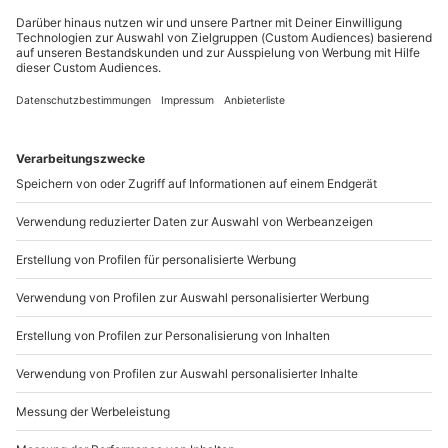
Du möchtest als Firma bestellen?
Sichere Dir attraktive Firmenkunden Vorteile.
089 / 21 12 90 20
Mo-Fr: 9-17 Uhr
b2b@mydays.de
www.b2b.mydays.de/
Artikelnummer
:
60190
Andere Produkte entdecken