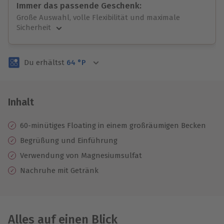
Immer das passende Geschenk:
Große Auswahl, volle Flexibilität und maximale
Sicherheit
Große Auswahl
Über 9.000 unvergessliche Erlebnisse.
Du erhältst
64
°P
Volle Flexibilität
Jeder Gutschein für alle Erlebnisse einlösbar.
Maximale Sicherheit
3 Jahre gültig & verlängerbar.
Inhalt
60-minütiges Floating in einem großräumigen Becken
Begrüßung und Einführung
Verwendung von Magnesiumsulfat
Nachruhe mit Getränk
Alles auf einen Blick