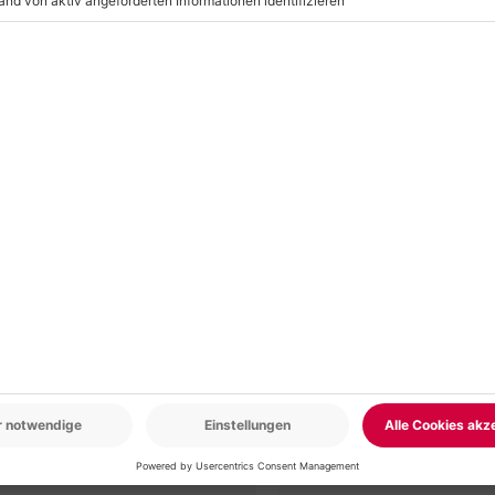
r: 9-17 Uhr
www.b2b.mydays.de/
en
5% CLUB DEAL