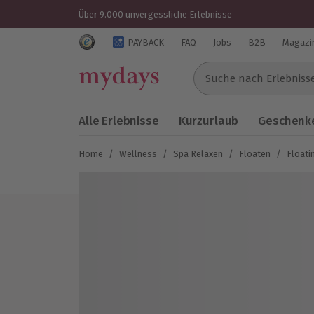
Über 9.000 unvergessliche Erlebnisse
Trustedshops Bewertungen für mydays.de
PAYBACK
FAQ
Jobs
B2B
Magazi
Suche nach Erlebnissen..
Alle Erlebnisse
Kurzurlaub
Geschenke
Home
/
Wellness
/
Spa Relaxen
/
Floaten
/
Floati
Bild 1 von 3