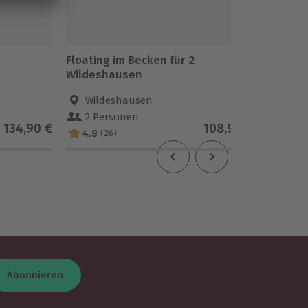
Floating im Becken für 2
Floatin
Wildeshausen
Wildeshausen
Mün
2 Personen
2 Pe
134,90 €
108,90 €
4.8
4.7
(26)
(
Abonnieren