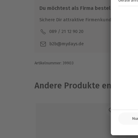
Du möchtest als Firma bestellen?
Sichere Dir attraktive Firmenkunden Vorteile.
089 / 21 12 90 20
Mo-F
b2b@mydays.de
Artikelnummer
:
39903
Andere Produkte entdeck
-1