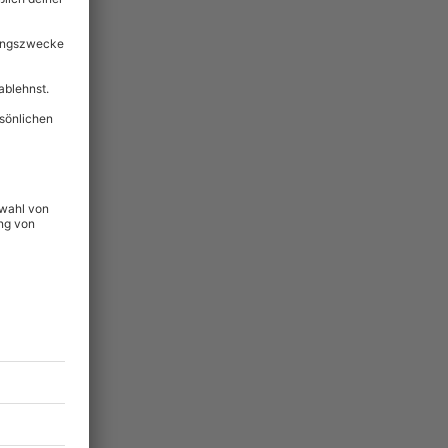
64
°P
lität
hein für alle Erlebnisse
icherheit
tig & verlängerbar.