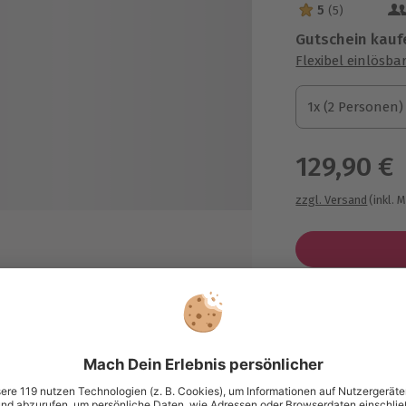
5
(5)
5 Sterne von 5 a
Gutschein kauf
Flexibel einlösba
1x (2 Personen)
1x (2 Personen)
1x (2 Personen)
129,90 €
zzgl. Versand
(inkl. 
ser
Immer das p
Große Auswahl, 
maximale Siche
Große Aus
Über 9.000 