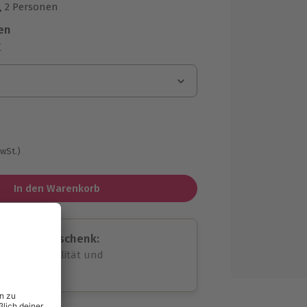
2 Personen
us 5 Bewertungen
en
r
MwSt.)
In den Warenkorb
assende Geschenk:
volle Flexibilität und
rheit
wahl
unvergessliche