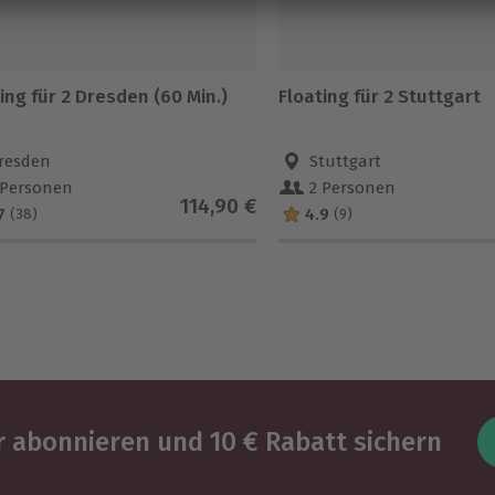
ing für 2 Dresden (60 Min.)
Floating für 2 Stuttgart
resden
Stuttgart
 Personen
2 Personen
114,90 €
7
4.9
(38)
(9)
 abonnieren und 10 € Rabatt sichern