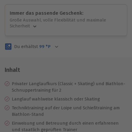
Immer das passende Geschenk:
Große Auswahl, volle Flexibilität und maximale
Sicherheit
Große Auswahl
Über 9.000 unvergessliche Erlebnisse.
Du erhältst
99
°P
Volle Flexibilität
Jeder Gutschein für alle Erlebnisse einlösbar.
Maximale Sicherheit
3 Jahre gültig & verlängerbar.
Inhalt
Privater Langlaufkurs (Classic + Skating) und Biathlon-
Schnuppertraining für 2
Langlauf wahlweise klassisch oder Skating
Techniktraining auf der Loipe und Schießtraining am
Biathlon-Stand
Einweisung und ​​Betreuung durch einen erfahrenen
und staatlich geprüften Trainer