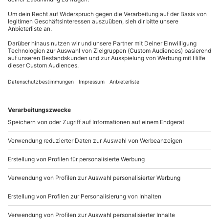
angezogen)
Wird gestellt: Langlaufausrüstung, Ski, Schuhe,
Du erreichst uns telefonisch zu folgenden Zeiten,
Stöcke und Biathlonutensilien
außer an bundesweiten Feiertagen:
Mo-Fr: 8-20 Uhr | Sa: 10-16 Uhr
Teilnehmer
Gutschein gültig für 2 Personen
Du möchtest als Firma bestellen?
Sichere Dir attraktive Firmenkunden Vorteile.
089 / 21 12 90 20
Mo-Fr: 9-17 Uhr
b2b@mydays.de
www.b2b.mydays.de/
Artikelnummer
:
63336