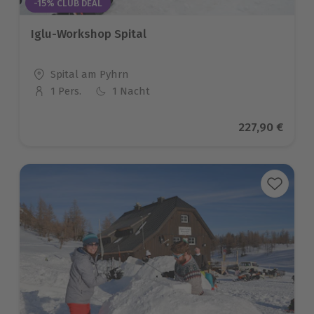
-15% CLUB DEAL
Iglu-Workshop Spital
Standort
Spital am Pyhrn
1 Pers.
1 Nacht
Anzahl der Teilnehmer
Aktueller Pre
227,90 €