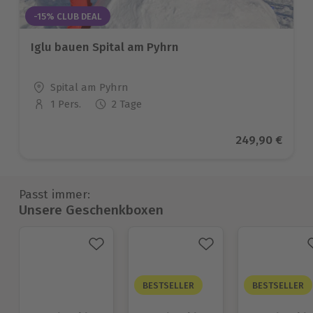
-15% CLUB DEAL
Iglu bauen Spital am Pyhrn
Standort
Spital am Pyhrn
1 Pers.
2 Tage
Anzahl der Teilnehmer
Aktueller Prei
249,90 €
Passt immer:
Unsere Geschenkboxen
BESTSELLER
BESTSELLER