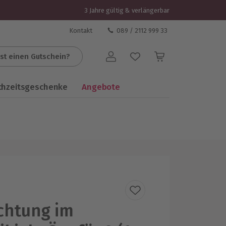
3 Jahre gültig & verlängerbar
Kontakt
089 / 2112 999 33
st einen Gutschein?
Benutzerkonto
chzeitsgeschenke
Angebote
chtung im