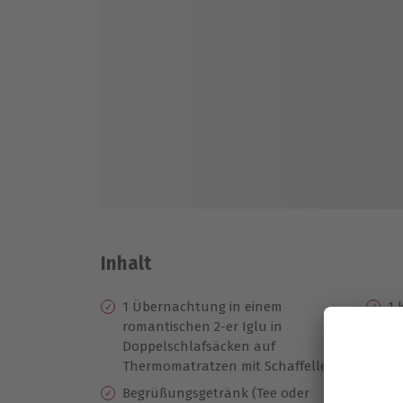
Inhalt
1 Übernachtung in einem
1 
romantischen 2-er Iglu in
(F
Doppelschlafsäcken auf
Re
Thermomatratzen mit Schaffellen
Be
Begrüßungsgetränk (Tee oder
un