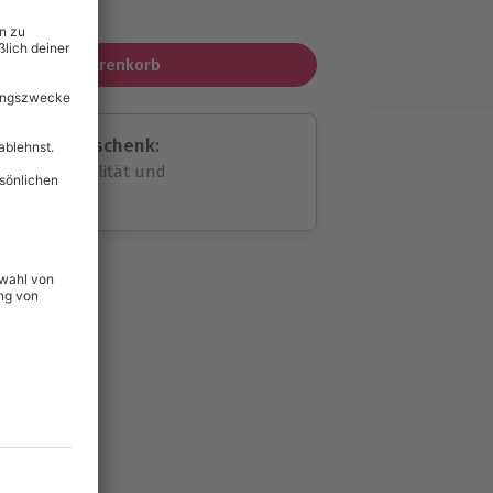
MwSt.)
In den Warenkorb
assende Geschenk:
volle Flexibilität und
rheit
wahl
unvergessliche
239
°P
lität
hein für alle Erlebnisse
icherheit
tig & verlängerbar.