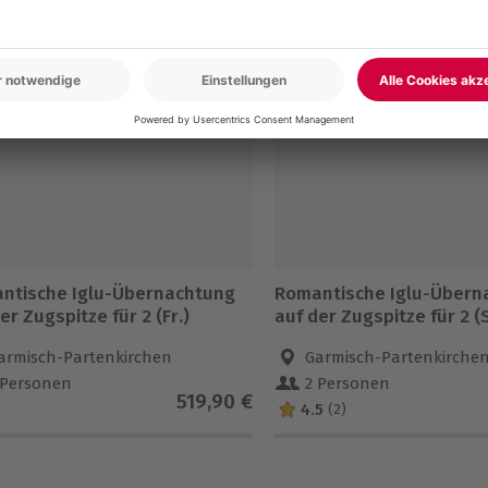
en
ntische Iglu-Übernachtung
Romantische Iglu-Übern
er Zugspitze für 2 (Fr.)
auf der Zugspitze für 2 (
armisch-Partenkirchen
Garmisch-Partenkirche
 Personen
2 Personen
519,90 €
4.5
(2)