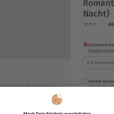
Romanti
Nacht)
5
(1)
5 Sterne von 5 a
Gutschein k
Flexibel einlö
1x (2 Personen)
1x (2 Personen)
1x (2 Personen)
Termin buch
kleine kalte Platte & Abendessen
Aktuell an 1 O
ondue)
Wähle im nächs
ichhaltiges Frühstücksbuffet
479,90 €
treuung durch geschulte Guides
d Einweisung/Schulung zu