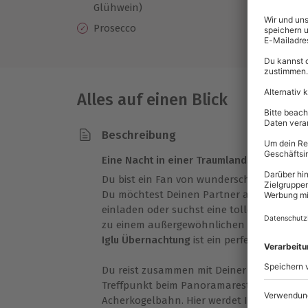
Glühwein)
Sc
Prosecco
Fa
Alles auf einen Blick
Beschreibung
Eine Nacht in einer Traumlandschaft aus S
Du bist ein Fan von wunderschönen und
v
Du möchtest Deinen Partner auf ein Woch
einladen oder suchst eine tolle Geschenk
zu einem außergewöhnlichen Erlebnis im 
Iglu Übernachtung
ist ein perfektes Erleb
Du reist zusammen mit Deiner Begleitung 
Treffpunkt beim Panoramarestaurant an d
Acherkogelbahn. Hier werdet Ihr schon vo