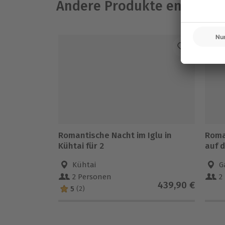
Andere Produkte entdeck
Romantische Nacht im Iglu in
Roma
Kühtai für 2
auf d
Kühtai
G
2 Personen
2
439,90 €
5
(2)