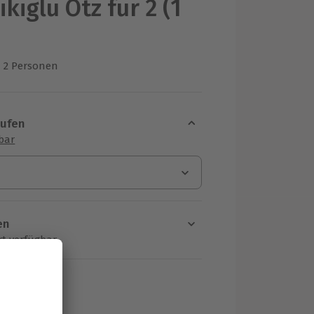
kiglu Ötz für 2 (1
2 Personen
us 1 Bewertungen
aufen
sbar
en
rt verfügbar
ten Schritt einen Termin aus