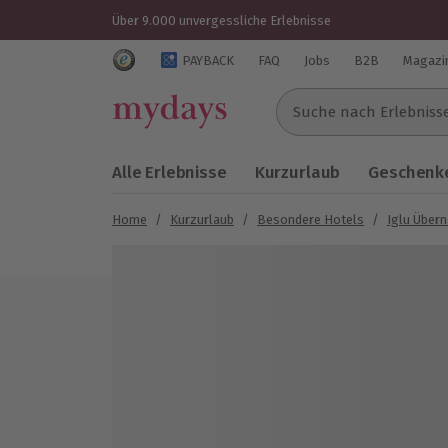
Über 9.000 unvergessliche Erlebnisse
Trustedshops Bewertungen für mydays.de
PAYBACK
FAQ
Jobs
B2B
Magazi
Suche nach Erlebnissen..
Alle Erlebnisse
Kurzurlaub
Geschenke
Home
/
Kurzurlaub
/
Besondere Hotels
/
Iglu Über
Bild 1 von 7