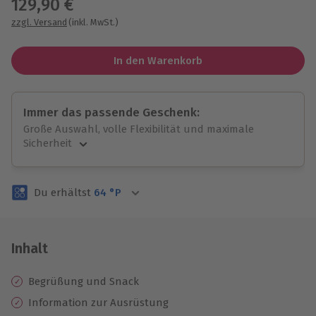
129,90 €
zzgl. Versand
(inkl. MwSt.)
In den Warenkorb
Immer das passende Geschenk:
Große Auswahl, volle Flexibilität und maximale
Sicherheit
Große Auswahl
Über 9.000 unvergessliche Erlebnisse.
Du erhältst
64
°P
Volle Flexibilität
Jeder Gutschein für alle Erlebnisse einlösbar.
Maximale Sicherheit
3 Jahre gültig & verlängerbar.
Inhalt
Begrüßung und Snack
Information zur Ausrüstung