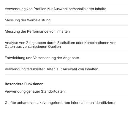
Artikelnummer
:
59453
Andere Produkte entdecken
Wintersport am
Privater Langlauf und
Olympiastützpunkt
Biathlon Kurs für 2
Altenberg
Kössen
Altenberg
Kössen
1 Person
2 Personen
119,90 €
199,90 €