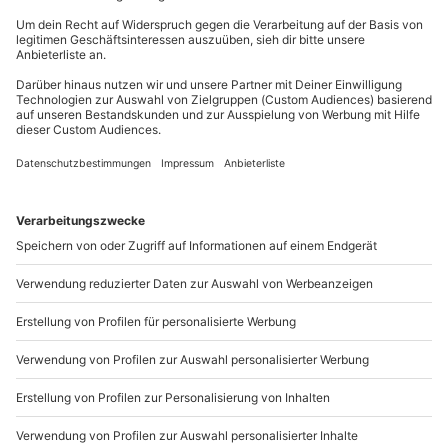
Du erreichst uns telefonisch zu folgenden Zeiten,
außer an bundesweiten Feiertagen:
Mo-Fr: 8-20 Uhr | Sa: 10-16 Uhr
Du möchtest als Firma bestellen?
Sichere Dir attraktive Firmenkunden Vorteile.
089 / 21 12 90 20
Mo-Fr: 9-17 Uhr
b2b@mydays.de
www.b2b.mydays.de/
Artikelnummer
:
62362