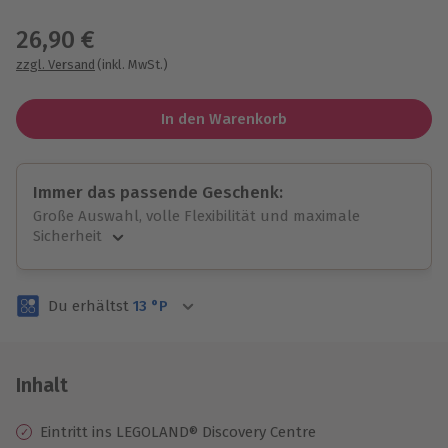
Wähle im nächsten Schritt einen Termin aus
26,90 €
zzgl. Versand
(inkl. MwSt.)
In den Warenkorb
Immer das passende Geschenk:
Große Auswahl, volle Flexibilität und maximale
Sicherheit
Große Auswahl
Über 9.000 unvergessliche Erlebnisse.
Du erhältst
13
°P
Volle Flexibilität
Jeder Gutschein für alle Erlebnisse einlösbar.
Maximale Sicherheit
3 Jahre gültig & verlängerbar.
Inhalt
Eintritt ins LEGOLAND® Discovery Centre