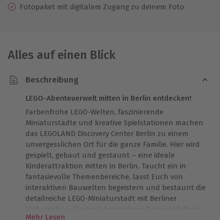
Fotopaket mit digitalem Zugang zu deinem Foto
Alles auf einen Blick
Beschreibung
LEGO-Abenteuerwelt mitten in Berlin entdecken!
Farbenfrohe LEGO-Welten, faszinierende
Miniaturstädte und kreative Spielstationen machen
das LEGOLAND Discovery Center Berlin zu einem
unvergesslichen Ort für die ganze Familie. Hier wird
gespielt, gebaut und gestaunt – eine ideale
Kinderattraktion mitten in Berlin. Taucht ein in
fantasievolle Themenbereiche, lasst Euch von
interaktiven Bauwelten begeistern und bestaunt die
detailreiche LEGO-Miniaturstadt mit Berliner
Wahrzeichen. Ein ganz besonderes Extra sind die im
Mehr Lesen
Ticket enthaltenen digitalen Fotos – perfekte