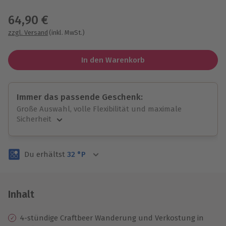
Wähle im nächsten Schritt einen Termin aus
64,90 €
zzgl. Versand
(inkl. MwSt.)
In den Warenkorb
Immer das passende Geschenk:
Große Auswahl, volle Flexibilität und maximale
Sicherheit
Große Auswahl
Über 9.000 unvergessliche Erlebnisse.
Du erhältst
32
°P
Volle Flexibilität
Jeder Gutschein für alle Erlebnisse einlösbar.
Maximale Sicherheit
3 Jahre gültig & verlängerbar.
Inhalt
4-stündige Craftbeer Wanderung und Verkostung in