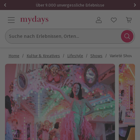
Über 9.000 unvergessliche Erlebnisse
Benutzerkonto
Suche nach Erlebnissen, Orten...
Home
/
Kultur & Kreatives
/
Lifestyle
/
Shows
/
Varieté Show Ber