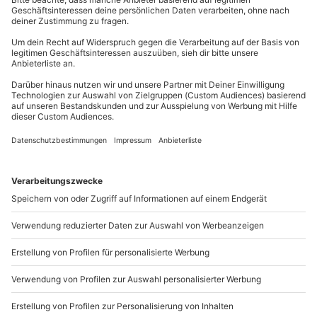
mydays
GmbH
Mühldorfstraße 8
81671
München
Du erreichst uns telefonisch zu folgenden Zeiten,
außer an bundesweiten Feiertagen:
Mo-Fr: 8-20 Uhr | Sa: 10-16 Uhr
Du möchtest als Firma bestellen?
Sichere Dir attraktive Firmenkunden Vorteile.
089 / 21 12 90 20
Mo-Fr: 9-17 Uhr
b2b@mydays.de
www.b2b.mydays.de/