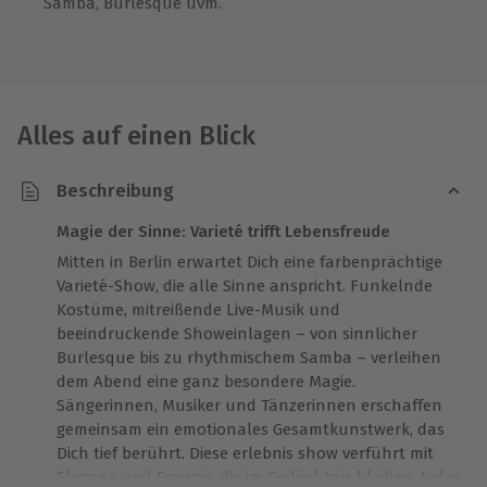
Samba, Burlesque uvm.
Alles auf einen Blick
Beschreibung
Magie der Sinne: Varieté trifft Lebensfreude
Mitten in Berlin erwartet Dich eine farbenprächtige
Varieté-Show, die alle Sinne anspricht. Funkelnde
Kostüme, mitreißende Live-Musik und
beeindruckende Showeinlagen – von sinnlicher
Burlesque bis zu rhythmischem Samba – verleihen
dem Abend eine ganz besondere Magie.
Sängerinnen, Musiker und Tänzerinnen erschaffen
gemeinsam ein emotionales Gesamtkunstwerk, das
Dich tief berührt. Diese erlebnis show verführt mit
Eleganz und Energie, die im Gedächtnis bleiben. Jeder