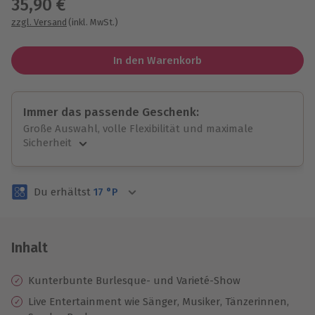
35,90 €
zzgl. Versand
(inkl. MwSt.)
In den Warenkorb
Immer das passende Geschenk:
Große Auswahl, volle Flexibilität und maximale
Sicherheit
Große Auswahl
Über 9.000 unvergessliche Erlebnisse.
Du erhältst
17
°P
Volle Flexibilität
Jeder Gutschein für alle Erlebnisse einlösbar.
Maximale Sicherheit
3 Jahre gültig & verlängerbar.
Inhalt
Kunterbunte Burlesque- und Varieté-Show
Live Entertainment wie Sänger, Musiker, Tänzerinnen,