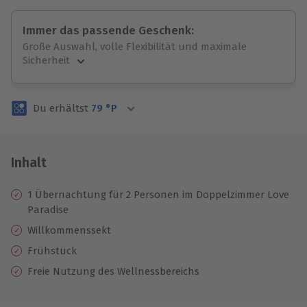
Immer das passende Geschenk:
Große Auswahl, volle Flexibilität und maximale
Sicherheit
Große Auswahl
Über 9.000 unvergessliche Erlebnisse.
Du erhältst
79
°P
Volle Flexibilität
Jeder Gutschein für alle Erlebnisse einlösbar.
Maximale Sicherheit
3 Jahre gültig & verlängerbar.
Inhalt
1 Übernachtung für 2 Personen im Doppelzimmer Love
Paradise
Willkommenssekt
Frühstück
Freie Nutzung des Wellnessbereichs