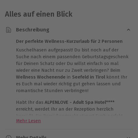
Alles auf einen Blick
Beschreibung
Der perfekte Wellness-Kurzurlaub für 2 Personen
Kuschelhasen aufgepasst! Du bist noch auf der
Suche nach einem passenden Geburtstagsgeschenk
für Deinen Schatz oder Du willst einfach so mal
wieder eine Nacht nur zu Zweit verbringen? Beim
Wellness Wochenende
in
Seefeld in Tirol
könnt Ihr
es Euch mal wieder richtig gut gehen lassen und
romantische Stunden verbringen!
Habt Ihr das
ALPENLOVE - Adult Spa Hotel****
erreicht, werdet Ihr an der Rezeption herzlich
begrüßt. Ein Begrüßungssekt stimmt Euch perfekt
Mehr Lesen
auf das
Romantikwochenende
ein. Getreu dem
Motto „Alpenliebe“ ist Euer Doppelzimmer
romantisch eingerichtet, das zum Träumen und
Mehr Details