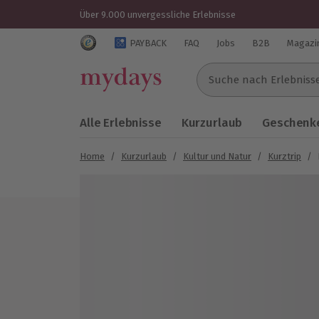
Über 9.000 unvergessliche Erlebnisse
Trustedshops Bewertungen für mydays.de
PAYBACK
FAQ
Jobs
B2B
Magazi
Suche nach Erlebnissen..
Alle Erlebnisse
Kurzurlaub
Geschenke
Home
/
Kurzurlaub
/
Kultur und Natur
/
Kurztrip
/
Bild 1 von 7