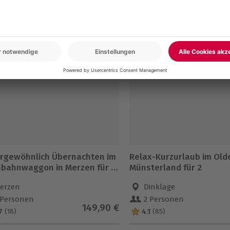
en
-15% CLUB DEAL
rgewöhnlich Übernachten im
Relax-Kurzurlaub im Ol
nbahnwaggon in Merzen für 2
Münsterland für 2
cht)
erzen
Dinklage
 Personen
2 Personen
149,90 €
7
4.1
(18)
(85)