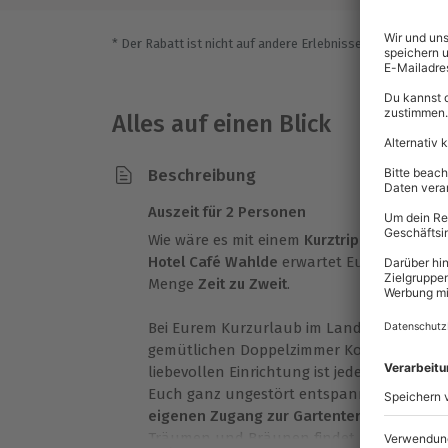
* Der Rabatt ist nicht auf andere Erlebnisse bei der Einlö
Alles auf einen Blick
Beschreibung
Auszeit für 2 Personen
Wie wäre es mit einem
Kurztrip
nach
Neuen
Hotel Café Wahlde
erwartet Euch ein fanta
Menge
Zeit zu Zweit
.
Bei Eurem Kurzurlaub im Land-gut-Hotel 
gemütlichen Doppelzimmer Komfort. Inmit
liebevollen Einrichtung ist jede Menge Pl
Euch ganz ungestört entspannen. Von Eur
eigenen Zugang zur Gartenterrasse
, wo I
Träumen und Bräunen findet.