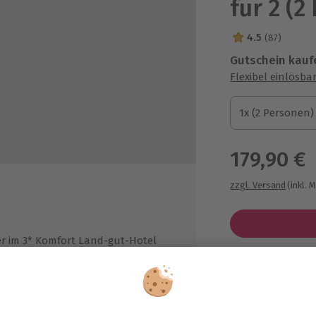
für 2 (2
4.5
(87)
4.5 Sterne von 5
Gutschein kauf
Flexibel einlösba
1x (2 Personen)
1x (2 Personen)
1x (2 Personen)
179,90 €
zzgl. Versand
(inkl. 
 im 3* Komfort Land-gut-Hotel
Immer das p
Große Auswahl, 
ageliege
maximale Siche