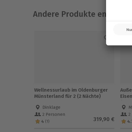
Andere Produkte entdeck
Wellnessurlaub im Oldenburger
Auße
Münsterland für 2 (2 Nächte)
Eise
(1 Na
Dinklage
M
2 Personen
2
319,90 €
4
4.
(1)