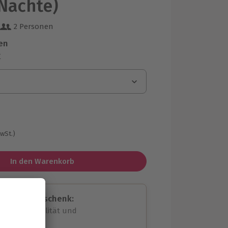
 Nächte)
2 Personen
 aus 87 Bewertungen
en
r
MwSt.)
In den Warenkorb
assende Geschenk:
volle Flexibilität und
rheit