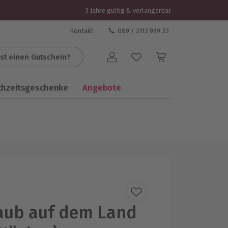
3 Jahre gültig & verlängerbar
Kontakt
089 / 2112 999 33
st einen Gutschein?
Benutzerkonto
chzeitsgeschenke
Angebote
aub auf dem Land