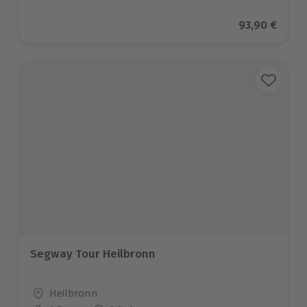
Aktueller Pr
93,90 €
Segway Tour Heilbronn
Standort
Heilbronn