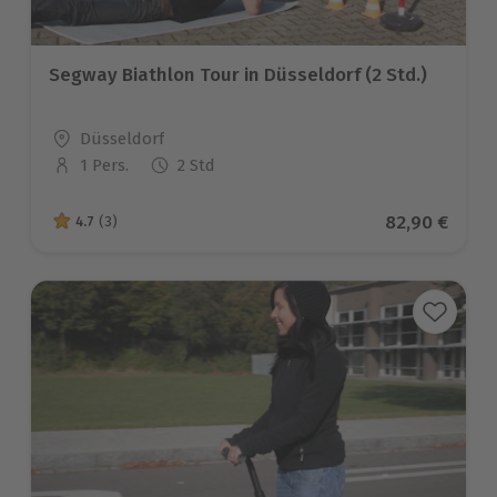
Segway Biathlon Tour in Düsseldorf (2 Std.)
Standort
Düsseldorf
1 Pers.
2 Std
Anzahl der Teilnehmer
Aktueller Pr
82,90 €
4.7
(3)
4.7 von 5 Sternen basierend auf 3 Bewertungen