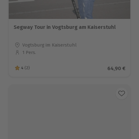
Segway Tour in Vogtsburg am Kaiserstuhl
Standort
Vogtsburg im Kaiserstuhl
1 Pers.
Anzahl der Teilnehmer
Aktueller Pre
64,90 €
4
(2)
4 von 5 Sternen basierend auf 2 Bewertungen