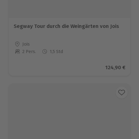
Segway Tour durch die Weingärten von Jois
Standort
Jois
2 Pers.
1,5 Std
Anzahl der Teilnehmer
Aktueller Pre
124,90 €