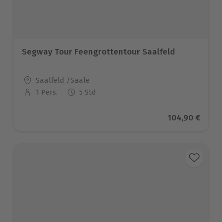
Segway Tour Feengrottentour Saalfeld
Standort
Saalfeld /Saale
1 Pers.
5 Std
Anzahl der Teilnehmer
Aktueller Prei
104,90 €