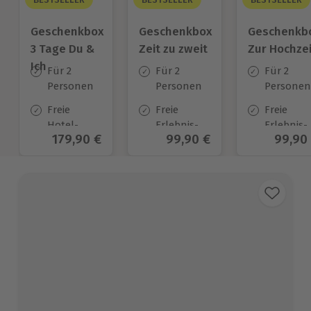
Geschenkbox
Geschenkbox
Geschenkb
3 Tage Du &
Zeit zu zweit
Zur Hochzei
Ich
Für 2
Für 2
Für 2
Personen
Personen
Personen
Freie
Freie
Freie
Hotel-
Erlebnis-
Erlebnis-
Aktueller Preis
179,90 €
Aktueller Preis
99,90 €
Aktuel
99,90
Auswahl
Auswahl
Auswahl
an ca.
an ca. 450
an ca.
130 Orten
Orten
450 Orten