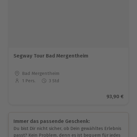
Segway Tour Bad Mergentheim
Standort
Bad Mergentheim
1 Pers.
3 Std
Anzahl der Teilnehmer
Aktueller Pr
93,90 €
Immer das passende Geschenk:
Du bist Dir nicht sicher, ob Dein gewähltes Erlebnis
passt? Kein Problem, denn es ist bequem für jedes