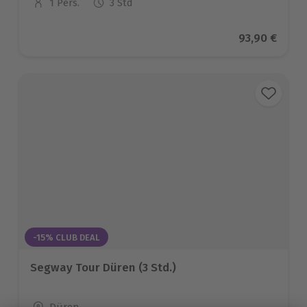
1 Pers.
3 Std
Anzahl der Teilnehmer
Aktueller Pr
93,90 €
-15% CLUB DEAL
Segway Tour Düren (3 Std.)
Standort
Düren