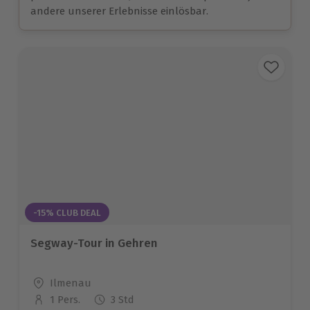
andere unserer Erlebnisse einlösbar.
-15% CLUB DEAL
Segway-Tour in Gehren
Standort
Ilmenau
1 Pers.
3 Std
Anzahl der Teilnehmer