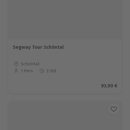
Segway Tour Schöntal
Standort
Schöntal
1 Pers.
3 Std
Anzahl der Teilnehmer
Aktueller Pr
93,90 €