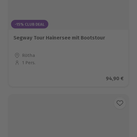
-15% CLUB DEAL
Segway Tour Hainersee mit Bootstour
Standort
Rötha
1 Pers.
Anzahl der Teilnehmer
Aktueller Pre
94,90 €