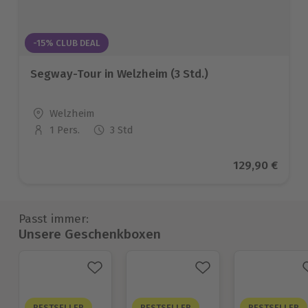
-15% CLUB DEAL
Segway-Tour in Welzheim (3 Std.)
Standort
Welzheim
1 Pers.
3 Std
Anzahl der Teilnehmer
Aktueller Pre
129,90 €
Passt immer:
Unsere Geschenkboxen
BESTSELLER
BESTSELLER
BESTSELLER