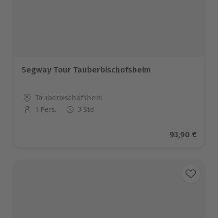
Segway Tour Tauberbischofsheim
Standort
Tauberbischofsheim
1 Pers.
3 Std
Anzahl der Teilnehmer
Aktueller Pr
93,90 €