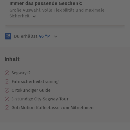
Immer das passende Geschenk:
Große Auswahl, volle Flexibilität und maximale
Sicherheit
Große Auswahl
Über 9.000 unvergessliche Erlebnisse.
Du erhältst
46
°P
Volle Flexibilität
Jeder Gutschein für alle Erlebnisse einlösbar.
Maximale Sicherheit
3 Jahre gültig & verlängerbar.
Inhalt
Segway i2
Fahrsicherheitstraining
Ortskundiger Guide
3-stündige City-Segway-Tour
GötzMotion Kaffeetasse zum Mitnehmen