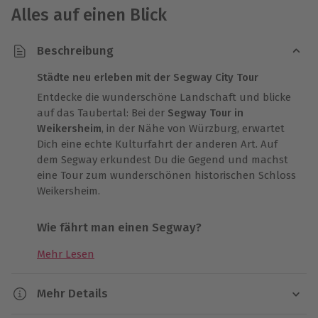
Alles auf einen Blick
Beschreibung
Städte neu erleben mit der Segway City Tour
Entdecke die wunderschöne Landschaft und blicke
auf das Taubertal: Bei der
Segway Tour in
Weikersheim
, in der Nähe von Würzburg, erwartet
Dich eine echte Kulturfahrt der anderen Art. Auf
dem Segway erkundest Du die Gegend und machst
eine Tour zum wunderschönen historischen Schloss
Weikersheim.
Wie fährt man einen Segway?
Bei einem Segway hältst Du Dich an einer
Mehr Lesen
Lenkstange fest und steigst mit den Füßen auf die
dafür vorgesehene Plattform. Je nachdem wohin Du
Mehr Details
Dich lehnst, passt sich der Segway an und fährt in
die entsprechende Richtung. Die komplette