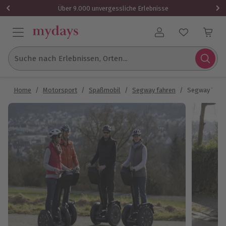
Über 9.000 unvergessliche Erlebnisse
Benutzerkonto
Suche nach Erlebnissen, Orten...
Home
/
Motorsport
/
Spaßmobil
/
Segway fahren
/
Segway Tour